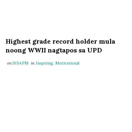
Highest grade record holder mula
noong WWII nagtapos sa UPD
on
10:54 PM
in
Inspiring
,
Motivational