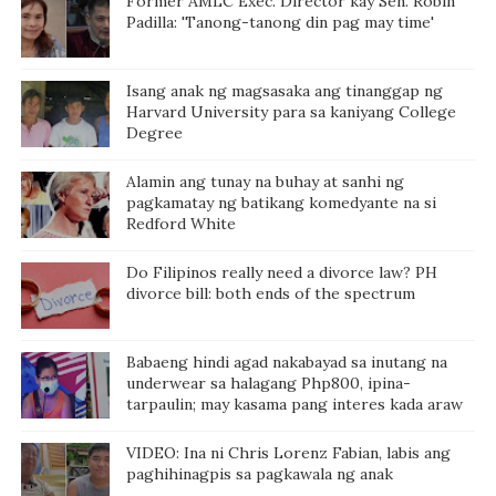
Former AMLC Exec. Director kay Sen. Robin
Padilla: 'Tanong-tanong din pag may time'
Isang anak ng magsasaka ang tinanggap ng
Harvard University para sa kaniyang College
Degree
Alamin ang tunay na buhay at sanhi ng
pagkamatay ng batikang komedyante na si
Redford White
Do Filipinos really need a divorce law? PH
divorce bill: both ends of the spectrum
Babaeng hindi agad nakabayad sa inutang na
underwear sa halagang Php800, ipina-
tarpaulin; may kasama pang interes kada araw
VIDEO: Ina ni Chris Lorenz Fabian, labis ang
paghihinagpis sa pagkawala ng anak