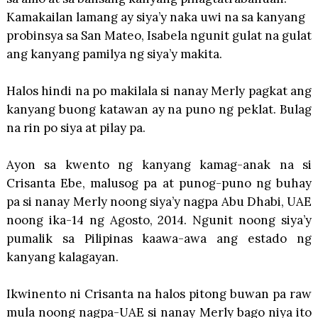
Kamakailan lamang ay siya’y naka uwi na sa kanyang
probinsya sa San Mateo, Isabela ngunit gulat na gulat
ang kanyang pamilya ng siya’y makita.
Halos hindi na po makilala si nanay Merly pagkat ang
kanyang buong katawan ay na puno ng peklat. Bulag
na rin po siya at pilay pa.
Ayon sa kwento ng kanyang kamag-anak na si
Crisanta Ebe, malusog pa at punog-puno ng buhay
pa si nanay Merly noong siya’y nagpa Abu Dhabi, UAE
noong ika-14 ng Agosto, 2014. Ngunit noong siya’y
pumalik sa Pilipinas kaawa-awa ang estado ng
kanyang kalagayan.
Ikwinento ni Crisanta na halos pitong buwan pa raw
mula noong nagpa-UAE si nanay Merly bago niya ito