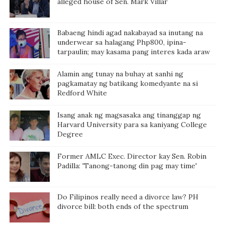
alleged house of Sen. Mark Villar
Babaeng hindi agad nakabayad sa inutang na
underwear sa halagang Php800, ipina-
tarpaulin; may kasama pang interes kada araw
Alamin ang tunay na buhay at sanhi ng
pagkamatay ng batikang komedyante na si
Redford White
Isang anak ng magsasaka ang tinanggap ng
Harvard University para sa kaniyang College
Degree
Former AMLC Exec. Director kay Sen. Robin
Padilla: 'Tanong-tanong din pag may time'
Do Filipinos really need a divorce law? PH
divorce bill: both ends of the spectrum