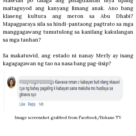
Maselan po talaga ang pinagdaanan niya upang
maitaguyod ang kanyang limang anak. Ano bang
klaseng kultura ang meron sa Abu Dhabi?
Mapagparaya sila sa hindi-pantaong pagtrato sa mga
manggagawang tumutulong sa kanilang kakulangan
sa mga tauhan?
Sa makatuwid, ang estado ni nanay Merly ay isang
kagagagawan ng tao na nasa bang pag-iisip?
Image screenshot grabbed from Facebook/Ilokano TV