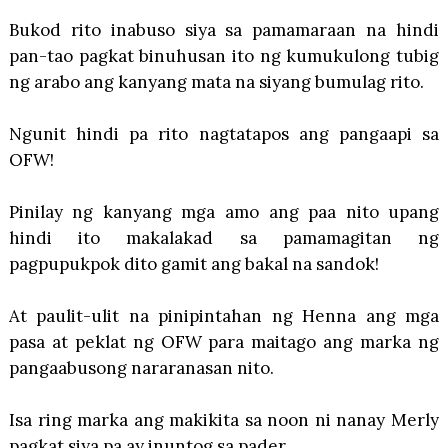
Bukod rito inabuso siya sa pamamaraan na hindi
pan-tao pagkat binuhusan ito ng kumukulong tubig
ng arabo ang kanyang mata na siyang bumulag rito.
Ngunit hindi pa rito nagtatapos ang pangaapi sa
OFW!
Pinilay ng kanyang mga amo ang paa nito upang
hindi ito makalakad sa pamamagitan ng
pagpupukpok dito gamit ang bakal na sandok!
At paulit-ulit na pinipintahan ng Henna ang mga
pasa at peklat ng OFW para maitago ang marka ng
pangaabusong nararanasan nito.
Isa ring marka ang makikita sa noon ni nanay Merly
pagkat siya pa ay inuntog sa pader.