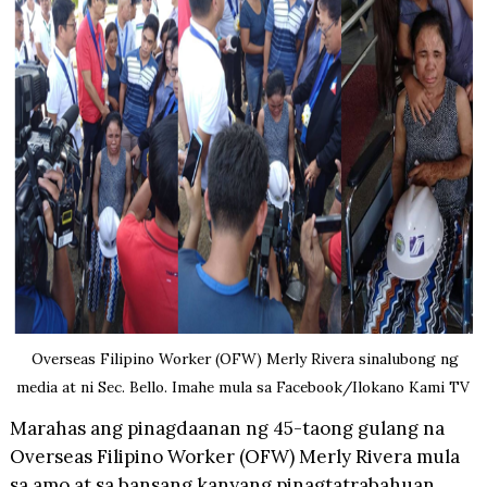
Overseas Filipino Worker (OFW) Merly Rivera sinalubong ng
media at ni Sec. Bello. Imahe mula sa Facebook/Ilokano Kami TV
Marahas ang pinagdaanan ng 45-taong gulang na
Overseas Filipino Worker (OFW) Merly Rivera mula
sa amo at sa bansang kanyang pinagtatrabahuan.