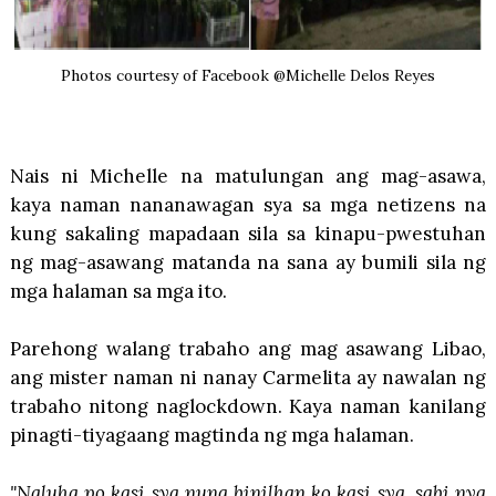
Photos courtesy of Facebook @Michelle Delos Reyes
Nais ni Michelle na matulungan ang mag-asawa,
kaya naman nananawagan sya sa mga netizens na
kung sakaling mapadaan sila sa kinapu-pwestuhan
ng mag-asawang matanda na sana ay bumili sila ng
mga halaman sa mga ito.
Parehong walang trabaho ang mag asawang Libao,
ang mister naman ni nanay Carmelita ay nawalan ng
trabaho nitong naglockdown. Kaya naman kanilang
pinagti-tiyagaang magtinda ng mga halaman.
"Naluha po kasi sya nung binilhan ko kasi sya, sabi nya