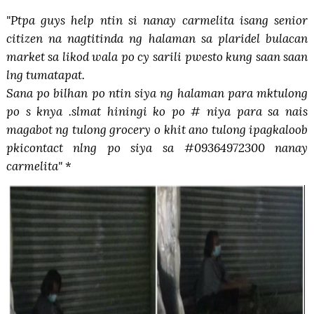
"Ptpa guys help ntin si nanay carmelita isang senior
citizen na nagtitinda ng halaman sa plaridel bulacan
market sa likod wala po cy sarili pwesto kung saan saan
lng tumatapat.
Sana po bilhan po ntin siya ng halaman para mktulong
po s knya .slmat hiningi ko po # niya para sa nais
magabot ng tulong grocery o khit ano tulong ipagkaloob
pkicontact nlng po siya sa #09364972300 nanay
carmelita"
*