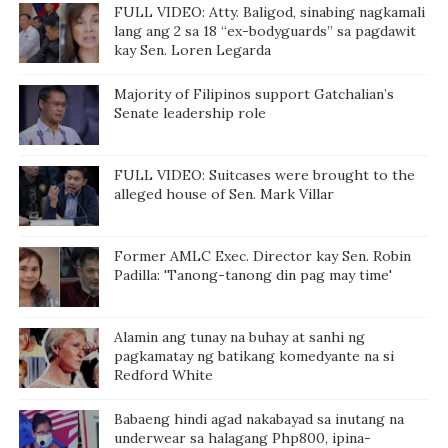
WEEK
FULL VIDEO: Atty. Baligod, sinabing nagkamali
lang ang 2 sa 18 “ex-bodyguards” sa pagdawit
kay Sen. Loren Legarda
Majority of Filipinos support Gatchalian’s
Senate leadership role
FULL VIDEO: Suitcases were brought to the
alleged house of Sen. Mark Villar
Former AMLC Exec. Director kay Sen. Robin
Padilla: 'Tanong-tanong din pag may time'
Alamin ang tunay na buhay at sanhi ng
pagkamatay ng batikang komedyante na si
Redford White
Babaeng hindi agad nakabayad sa inutang na
underwear sa halagang Php800, ipina-