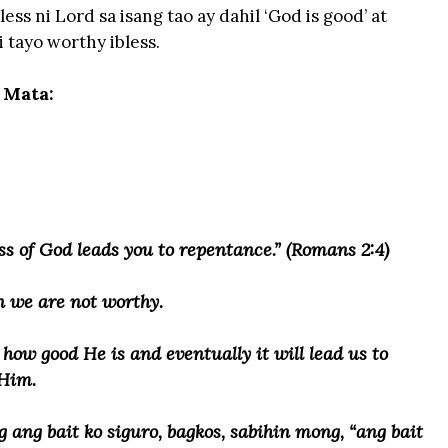
ss ni Lord sa isang tao ay dahil ‘God is good’ at
 tayo worthy ibless.
 Mata:
ss of God leads you to repentance.” (Romans 2:4)
en we are not worthy.
 how good He is and eventually it will lead us to
 Him.
ang bait ko siguro, bagkos, sabihin mong, “ang bait