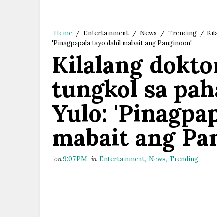
Home
/
Entertainment
/
News
/
Trending
/
Kil
'Pinagpapala tayo dahil mabait ang Panginoon'
Kilalang dokt
tungkol sa pah
Yulo: 'Pinagpap
mabait ang Pa
on
9:07 PM
in
Entertainment
,
News
,
Trending