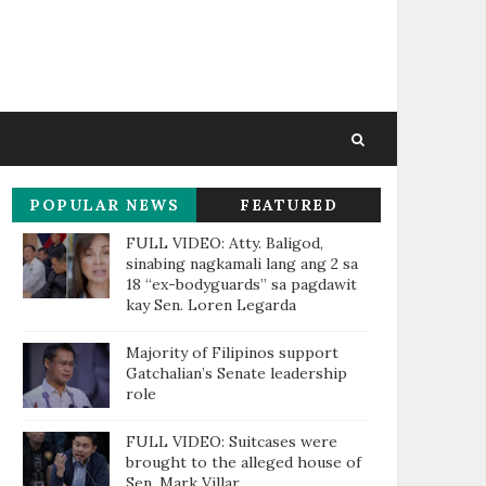
POPULAR NEWS
FEATURED
THIS WEEK
FULL VIDEO: Atty. Baligod,
sinabing nagkamali lang ang 2 sa
18 “ex-bodyguards” sa pagdawit
kay Sen. Loren Legarda
Majority of Filipinos support
Gatchalian’s Senate leadership
role
FULL VIDEO: Suitcases were
brought to the alleged house of
Sen. Mark Villar