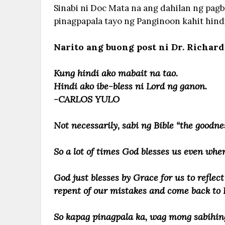
Sinabi ni Doc Mata na ang dahilan ng pagble
pinagpapala tayo ng Panginoon kahit hindi
Narito ang buong post ni Dr. Richard
Kung hindi ako mabait na tao.
Hindi ako ibe-bless ni Lord ng ganon.
-CARLOS YULO
Not necessarily, sabi ng Bible “the goodne
So a lot of times God blesses us even wh
God just blesses by Grace for us to reflect
repent of our mistakes and come back to
So kapag pinagpala ka, wag mong sabihing 