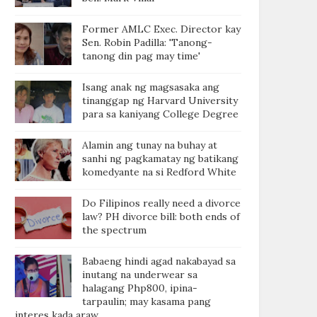
Former AMLC Exec. Director kay
Sen. Robin Padilla: 'Tanong-
tanong din pag may time'
Isang anak ng magsasaka ang
tinanggap ng Harvard University
para sa kaniyang College Degree
Alamin ang tunay na buhay at
sanhi ng pagkamatay ng batikang
komedyante na si Redford White
Do Filipinos really need a divorce
law? PH divorce bill: both ends of
the spectrum
Babaeng hindi agad nakabayad sa
inutang na underwear sa
halagang Php800, ipina-
tarpaulin; may kasama pang
interes kada araw