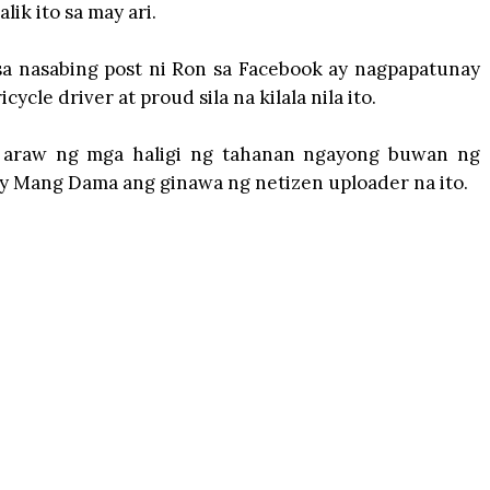
ik ito sa may ari.
 nasabing post ni Ron sa Facebook ay nagpapatunay
cycle driver at proud sila na kilala nila ito.
g araw ng mga haligi ng tahanan ngayong buwan ng
ay Mang Dama ang ginawa ng netizen uploader na ito.