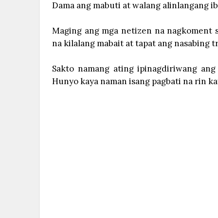
Dama ang mabuti at walang alinlangang ibal
Maging ang mga netizen na nagkoment sa
na kilalang mabait at tapat ang nasabing tri
Sakto namang ating ipinagdiriwang an
Hunyo kaya naman isang pagbati na rin k