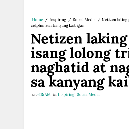
Home
/
Inspiring
/
Social Media
/
Netizen laking 
cellphone sa kanyang kaibigan
Netizen laking
isang lolong tr
naghatid at na
sa kanyang ka
on
6:15 AM
in
Inspiring
,
Social Media