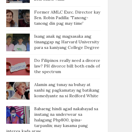
Former AMLC Exec. Director kay
Sen. Robin Padilla: 'Tanong-
tanong din pag may time'
Isang anak ng magsasaka ang
tinanggap ng Harvard University
para sa kaniyang College Degree
Do Filipinos really need a divorce
law? PH divorce bill: both ends of
the spectrum
Alamin ang tunay na buhay at
sanhi ng pagkamatay ng batikang
komedyante na si Redford White
Babaeng hindi agad nakabayad sa
inutang na underwear sa
halagang Php800, ipina-
tarpaulin; may kasama pang
interes kada araw