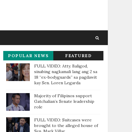
POPULAR NEWS
FEATURED
THIS WEEK
FULL VIDEO: Atty. Baligod,
sinabing nagkamali lang ang 2 sa
18 “ex-bodyguards” sa pagdawit
kay Sen. Loren Legarda
Majority of Filipinos support
Gatchalian’s Senate leadership
role
FULL VIDEO: Suitcases were
brought to the alleged house of
Sen. Mark Villar