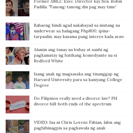
Former AMLC Exec. Director kay Sen. Robin
Padilla: 'Tanong-tanong din pag may time'
Babaeng hindi agad nakabayad sa inutang na
underwear sa halagang Php800, ipina-
tarpaulin; may kasama pang interes kada araw
Alamin ang tunay na buhay at sanhi ng
pagkamatay ng batikang komedyante na si
Redford White
Isang anak ng magsasaka ang tinanggap ng
Harvard University para sa kaniyang College
Degree
Do Filipinos really need a divorce law? PH
divorce bill: both ends of the spectrum
VIDEO: Ina ni Chris Lorenz Fabian, labis ang
paghihinagpis sa pagkawala ng anak