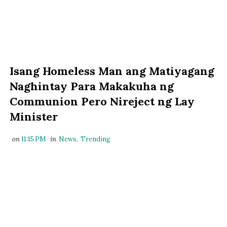
Isang Homeless Man ang Matiyagang
Naghintay Para Makakuha ng
Communion Pero Nireject ng Lay
Minister
on
11:15 PM
in
News
,
Trending