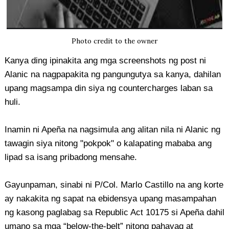
Photo credit to the owner
Kanya ding ipinakita ang mga screenshots ng post ni
Alanic na nagpapakita ng pangungutya sa kanya, dahilan
upang magsampa din siya ng countercharges laban sa
huli.
Inamin ni Apeña na nagsimula ang alitan nila ni Alanic ng
tawagin siya nitong "pokpok" o kalapating mababa ang
lipad sa isang pribadong mensahe.
Gayunpaman, sinabi ni P/Col. Marlo Castillo na ang korte
ay nakakita ng sapat na ebidensya upang masampahan
ng kasong paglabag sa Republic Act 10175 si Apeña dahil
umano sa mga “below-the-belt” nitong pahayag at