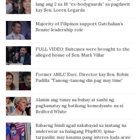
lang ang 2 sa 18 “ex-bodyguards” sa pagdawit
kay Sen. Loren Legarda
Majority of Filipinos support Gatchalian’s
Senate leadership role
FULL VIDEO: Suitcases were brought to the
alleged house of Sen. Mark Villar
Former AMLC Exec. Director kay Sen. Robin
Padilla: 'Tanong-tanong din pag may time'
Alamin ang tunay na buhay at sanhi ng
pagkamatay ng batikang komedyante na si
Redford White
Babaeng hindi agad nakabayad sa inutang na
underwear sa halagang Php800, ipina-
tarpaulin; may kasama pang interes kada araw