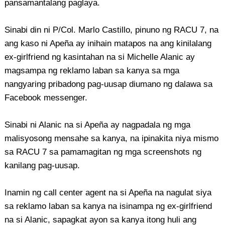
pansamantalang paglaya.
Sinabi din ni P/Col. Marlo Castillo, pinuno ng RACU 7, na
ang kaso ni Apeña ay inihain matapos na ang kinilalang
ex-girlfriend ng kasintahan na si Michelle Alanic ay
magsampa ng reklamo laban sa kanya sa mga
nangyaring pribadong pag-uusap diumano ng dalawa sa
Facebook messenger.
Sinabi ni Alanic na si Apeña ay nagpadala ng mga
malisyosong mensahe sa kanya, na ipinakita niya mismo
sa RACU 7 sa pamamagitan ng mga screenshots ng
kanilang pag-uusap.
Inamin ng call center agent na si Apeña na nagulat siya
sa reklamo laban sa kanya na isinampa ng ex-girlfriend
na si Alanic, sapagkat ayon sa kanya itong huli ang