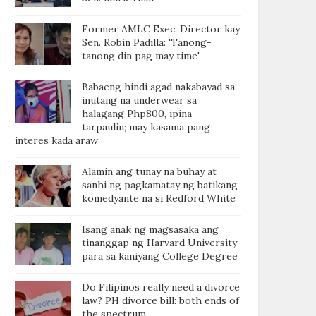
Former AMLC Exec. Director kay
Sen. Robin Padilla: 'Tanong-
tanong din pag may time'
Babaeng hindi agad nakabayad sa
inutang na underwear sa
halagang Php800, ipina-
tarpaulin; may kasama pang
interes kada araw
Alamin ang tunay na buhay at
sanhi ng pagkamatay ng batikang
komedyante na si Redford White
Isang anak ng magsasaka ang
tinanggap ng Harvard University
para sa kaniyang College Degree
Do Filipinos really need a divorce
law? PH divorce bill: both ends of
the spectrum