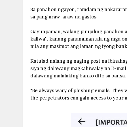
Sa panahon ngayon, ramdam ng nakararami
sa pang araw-araw na gastos.
Gayunpaman, walang pinipiling panahon a
kaliwa't kanang pananamantala ng mga on
nila ang masimot ang laman ng iyong bank
Katulad nalang ng naging post na ibinah
siya ng dalawang magkahiwalay na E-mail
dalawang malalaking banko dito sa bansa.
"Be always wary of phishing emails. They w
the perpetrators can gain access to your 