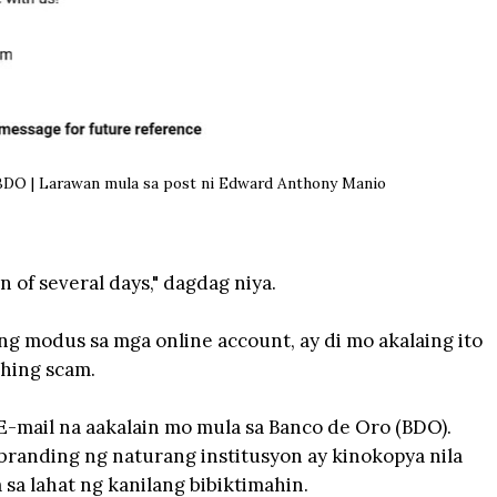
DO | Larawan mula sa post ni Edward Anthony Manio
n of several days," dagdag niya.
ng modus sa mga online account, ay di mo akalaing ito
shing scam.
E-mail na aakalain mo mula sa Banco de Oro (BDO).
randing ng naturang institusyon ay kinokopya nila
a lahat ng kanilang bibiktimahin.