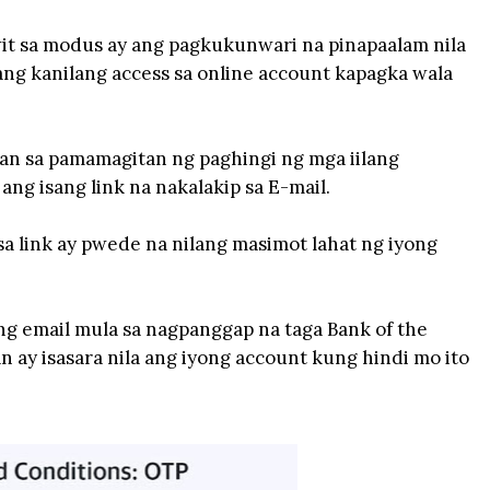
it sa modus ay ang pagkukunwari na pinapaalam nila
ang kanilang access sa online account kapagka wala
an sa pamamagitan ng paghingi ng mga iilang
ng isang link na nakalakip sa E-mail.
sa link ay pwede na nilang masimot lahat ng iyong
ng email mula sa nagpanggap na taga Bank of the
an ay isasara nila ang iyong account kung hindi mo ito