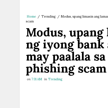
Home
/
Trending
/
Modus, upang limasin ang laman
scam
Modus, upang 
ng iyong bank 
may paalala sa
phishing scam
on
7:31 AM
in
Trending