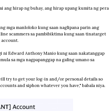
 ang hirap ng buhay, ang hirap upang kumita ng pera
ng mga manloloko kung saan naglipana parin ang
line scammers sa pambibiktima kung saan tinatarget
 account.
agi ni Edward Anthony Manio kung saan nakatanggap
 mula sa mga nagpapanggap na galing umano sa
ill try to get your log-in and/or personal details so
accounts and siphon whatever you have," babala niya.