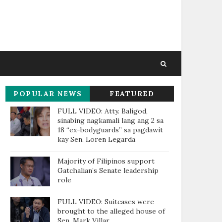
POPULAR NEWS
FEATURED
THIS WEEK
FULL VIDEO: Atty. Baligod,
sinabing nagkamali lang ang 2 sa
18 “ex-bodyguards” sa pagdawit
kay Sen. Loren Legarda
Majority of Filipinos support
Gatchalian’s Senate leadership
role
FULL VIDEO: Suitcases were
brought to the alleged house of
Sen. Mark Villar