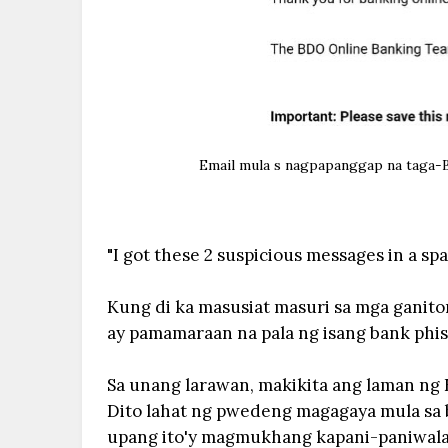
Email mula s nagpapanggap na taga-B
"I got these 2 suspicious messages in a spa
Kung di ka masusiat masuri sa mga ganito
ay pamamaraan na pala ng isang bank phi
Sa unang larawan, makikita ang laman ng 
Dito lahat ng pwedeng magagaya mula sa b
upang ito'y magmukhang kapani-paniwala s