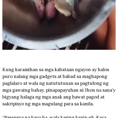
Kung karamihan sa mga kabataan ngayon ay halos
puro nalang mga gadgets at babad sa maghapong
paglalaro at wala ng natututunan sa pagtulong ng
mga gawaing bahay, pinapapayuhan ni Jhon na sana’y
bigyang halaga ng mga anak ang bawat pagod at
sakripisyo ng mga magulang para sa kanila.
“Pasensya na kayo ha, wala kasing kanin eh. Kaya