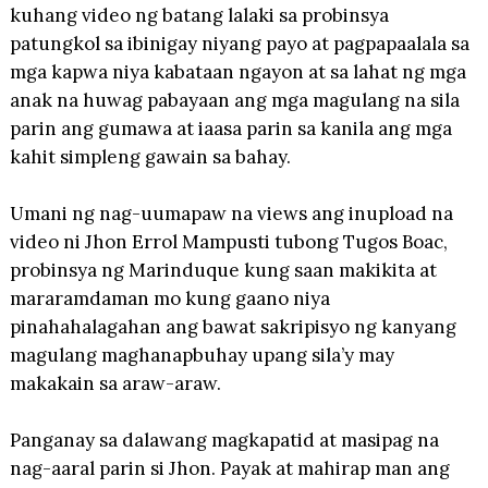
kuhang video ng batang lalaki sa probinsya
patungkol sa ibinigay niyang payo at pagpapaalala sa
mga kapwa niya kabataan ngayon at sa lahat ng mga
anak na huwag pabayaan ang mga magulang na sila
parin ang gumawa at iaasa parin sa kanila ang mga
kahit simpleng gawain sa bahay.
Umani ng nag-uumapaw na views ang inupload na
video ni Jhon Errol Mampusti tubong Tugos Boac,
probinsya ng Marinduque kung saan makikita at
mararamdaman mo kung gaano niya
pinahahalagahan ang bawat sakripisyo ng kanyang
magulang maghanapbuhay upang sila’y may
makakain sa araw-araw.
Panganay sa dalawang magkapatid at masipag na
nag-aaral parin si Jhon. Payak at mahirap man ang