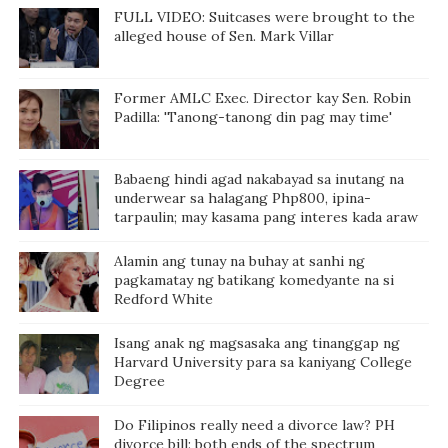
FULL VIDEO: Suitcases were brought to the
alleged house of Sen. Mark Villar
Former AMLC Exec. Director kay Sen. Robin
Padilla: 'Tanong-tanong din pag may time'
Babaeng hindi agad nakabayad sa inutang na
underwear sa halagang Php800, ipina-
tarpaulin; may kasama pang interes kada araw
Alamin ang tunay na buhay at sanhi ng
pagkamatay ng batikang komedyante na si
Redford White
Isang anak ng magsasaka ang tinanggap ng
Harvard University para sa kaniyang College
Degree
Do Filipinos really need a divorce law? PH
divorce bill: both ends of the spectrum