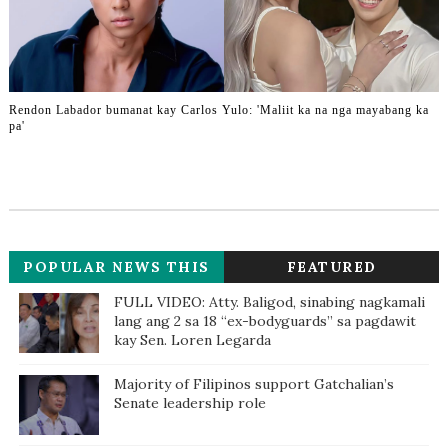
Rendon Labador bumanat kay Carlos Yulo: 'Maliit ka na nga mayabang ka
pa'
POPULAR NEWS THIS
FEATURED
WEEK
FULL VIDEO: Atty. Baligod, sinabing nagkamali
lang ang 2 sa 18 “ex-bodyguards” sa pagdawit
kay Sen. Loren Legarda
Majority of Filipinos support Gatchalian’s
Senate leadership role