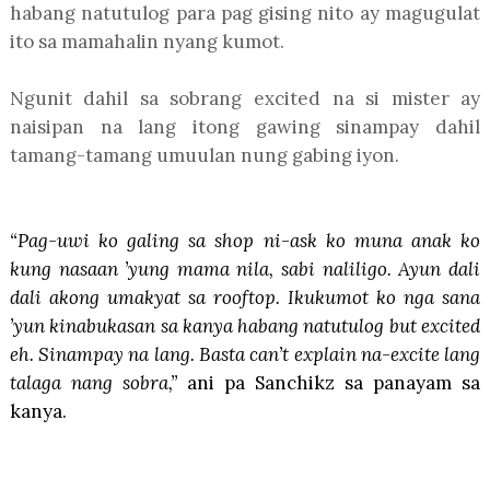
habang natutulog para pag gising nito ay magugulat
ito sa mamahalin nyang kumot.
Ngunit dahil sa sobrang excited na si mister ay
naisipan na lang itong gawing sinampay dahil
tamang-tamang umuulan nung gabing iyon.
“Pag-uwi ko galing sa shop ni-ask ko muna anak ko
kung nasaan ’yung mama nila, sabi naliligo. Ayun dali
dali akong umakyat sa rooftop. Ikukumot ko nga sana
’yun kinabukasan sa kanya habang natutulog but excited
eh. Sinampay na lang. Basta can’t explain na-excite lang
talaga nang sobra,”
ani pa Sanchikz sa panayam sa
kanya.