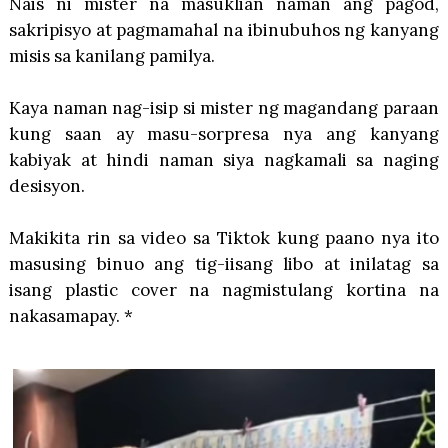
Nais ni mister na masuklian naman ang pagod,
sakripisyo at pagmamahal na ibinubuhos ng kanyang
misis sa kanilang pamilya.
Kaya naman nag-isip si mister ng magandang paraan
kung saan ay masu-sorpresa nya ang kanyang
kabiyak at hindi naman siya nagkamali sa naging
desisyon.
Makikita rin sa video sa Tiktok kung paano nya ito
masusing binuo ang tig-iisang libo at inilatag sa
isang plastic cover na nagmistulang kortina na
nakasamapay. *