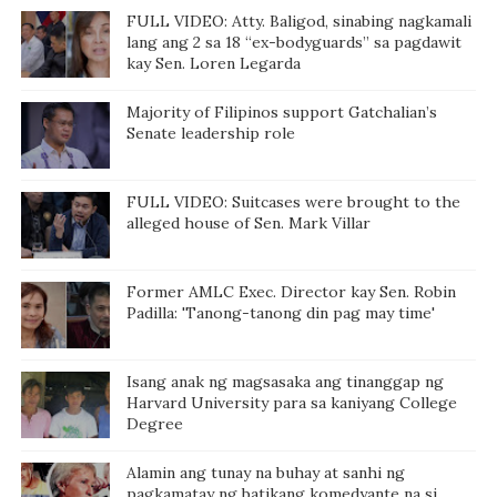
WEEK
FULL VIDEO: Atty. Baligod, sinabing nagkamali
lang ang 2 sa 18 “ex-bodyguards” sa pagdawit
kay Sen. Loren Legarda
Majority of Filipinos support Gatchalian’s
Senate leadership role
FULL VIDEO: Suitcases were brought to the
alleged house of Sen. Mark Villar
Former AMLC Exec. Director kay Sen. Robin
Padilla: 'Tanong-tanong din pag may time'
Isang anak ng magsasaka ang tinanggap ng
Harvard University para sa kaniyang College
Degree
Alamin ang tunay na buhay at sanhi ng
pagkamatay ng batikang komedyante na si