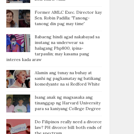
Former AMLC Exec. Director kay
Sen. Robin Padilla: 'Tanong-
tanong din pag may time'
Babaeng hindi agad nakabayad sa
inutang na underwear sa
halagang Php800, ipina-
tarpaulin; may kasama pang
interes kada araw
Alamin ang tunay na buhay at
sanhi ng pagkamatay ng batikang
komedyante na si Redford White
Isang anak ng magsasaka ang
tinanggap ng Harvard University
para sa kaniyang College Degree
Do Filipinos really need a divorce
law? PH divorce bill: both ends of
the spectrum