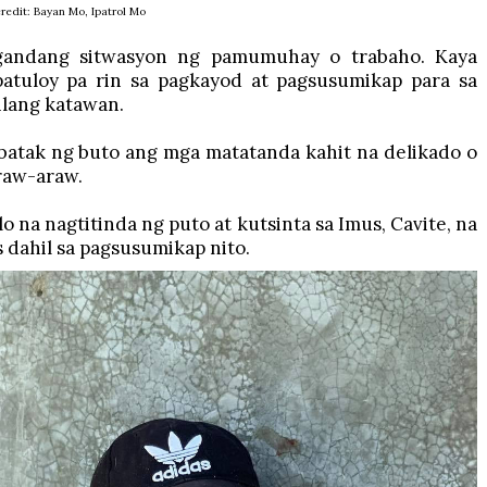
redit: Bayan Mo, Ipatrol Mo
magandang sitwasyon ng pamumuhay o trabaho. Kaya
 patuloy pa rin sa pagkayod at pagsusumikap para sa
ilang katawan.
gbatak ng buto ang mga matatanda kahit na delikado o
araw-araw.
o na nagtitinda ng puto at kutsinta sa Imus, Cavite, na
 dahil sa pagsusumikap nito.