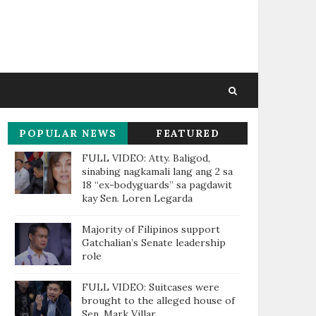
POPULAR NEWS
FEATURED
THIS WEEK
FULL VIDEO: Atty. Baligod,
sinabing nagkamali lang ang 2 sa
18 “ex-bodyguards” sa pagdawit
kay Sen. Loren Legarda
Majority of Filipinos support
Gatchalian’s Senate leadership
role
FULL VIDEO: Suitcases were
brought to the alleged house of
Sen. Mark Villar