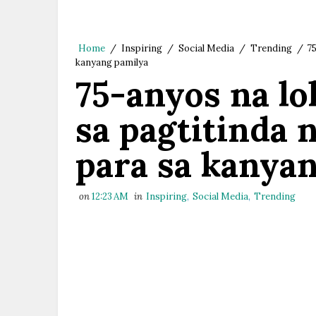
Home
/
Inspiring
/
Social Media
/
Trending
/
75
kanyang pamilya
75-anyos na l
sa pagtitinda 
para sa kanya
on
12:23 AM
in
Inspiring
,
Social Media
,
Trending