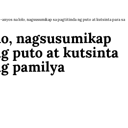
-anyos na lolo, nagsusumikap sa pagtitinda ng puto at kutsinta para sa
olo, nagsusumikap
ng puto at kutsinta
ng pamilya