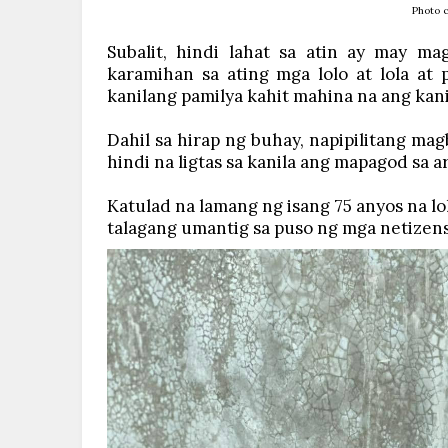
Photo c
Subalit, hindi lahat sa atin ay may 
karamihan sa ating mga lolo at lola at
kanilang pamilya kahit mahina na ang kan
Dahil sa hirap ng buhay, napipilitang ma
hindi na ligtas sa kanila ang mapagod sa 
Katulad na lamang ng isang 75 anyos na lol
talagang umantig sa puso ng mga netizens