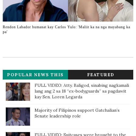
Rendon Labador bumanat kay Carlos Yulo: 'Maliit ka na nga mayabang ka
pa'
POPULAR NEWS THIS
FEATURED
WEEK
FULL VIDEO: Atty. Baligod, sinabing nagkamali
lang ang 2 sa 18 “ex-bodyguards” sa pagdawit
kay Sen. Loren Legarda
Majority of Filipinos support Gatchalian’s
Senate leadership role
FULL VIDEO: Suitcases were brought to the