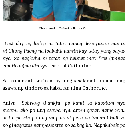
Photo credit: Catherine Ilarina Yap
“
Last day ng hulog ni tatay napag desisyunan namin
ni
Chong Paeng
na ibabalik namin kay tatay yung bayad
nya. So pagkuha ni tatay ng helmet may free (ampao
emoticon) na din sya,
” sabi ni Catherine.
Sa comment section ay nagpasalamat naman ang
asawa ng tindero sa kabaitan nina Catherine.
Aniya, “
Sobrang thankful po kami sa kabaitan nyo
maam.. ako po ung asawa nya, arvin gazan name nya..
at ito pa rin po ung ampaw at pera na laman hindi ko
po ginagastos pampaswerte po sa bag ko. Napakabait po