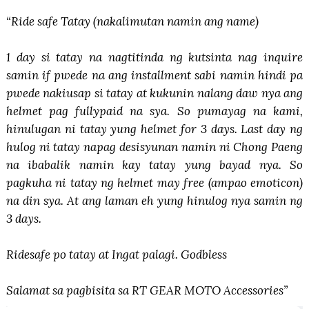
“Ride safe Tatay (nakalimutan namin ang name)
1 day si tatay na nagtitinda ng kutsinta nag inquire
samin if pwede na ang installment sabi namin hindi pa
pwede nakiusap si tatay at kukunin nalang daw nya ang
helmet pag fullypaid na sya. So pumayag na kami,
hinulugan ni tatay yung helmet for 3 days. Last day ng
hulog ni tatay napag desisyunan namin ni Chong Paeng
na ibabalik namin kay tatay yung bayad nya. So
pagkuha ni tatay ng helmet may free (ampao emoticon)
na din sya.
At ang laman eh yung hinulog nya samin ng
3 days.
Ridesafe po tatay at Ingat palagi. Godbless
Salamat sa pagbisita sa RT GEAR MOTO Accessories”