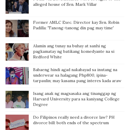
alleged house of Sen. Mark Villar
Former AMLC Exec. Director kay Sen. Robin
Padilla: 'Tanong-tanong din pag may time'
Alamin ang tunay na buhay at sanhi ng
pagkamatay ng batikang komedyante na si
Redford White
Babaeng hindi agad nakabayad sa inutang na
underwear sa halagang Php800, ipina-
tarpaulin; may kasama pang interes kada araw
Isang anak ng magsasaka ang tinanggap ng
Harvard University para sa kaniyang College
Degree
Do Filipinos really need a divorce law? PH
divorce bill: both ends of the spectrum