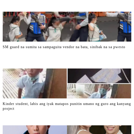
SM guard na sumita sa sampaguita vendor na bata, sinibak na sa pwesto
Kinder student, labis ang iyak matapos punitin umano ng guro ang kanyang
project