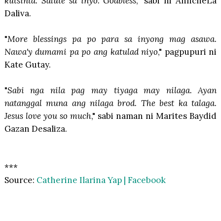
kutsinta. Salute sa inyo. Godbless
," sabi ni AnncheLa
Daliva.
"
More blessings pa po para sa inyong mag asawa.
Nawa'y dumami pa po ang katulad niyo
," pagpupuri ni
Kate Gutay.
"
Sabi nga nila pag may tiyaga may nilaga. Ayan
natanggal muna ang nilaga brod. The best ka talaga.
Jesus love you so much
," sabi naman ni Marites Baydid
Gazan Desaliza.
***
Source:
Catherine Ilarina Yap | Facebook