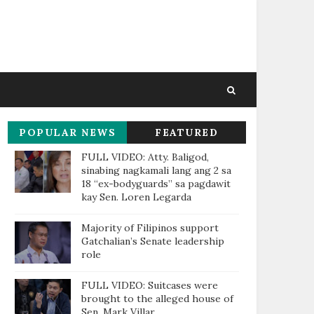
POPULAR NEWS
FEATURED
THIS WEEK
FULL VIDEO: Atty. Baligod,
sinabing nagkamali lang ang 2 sa
18 “ex-bodyguards” sa pagdawit
kay Sen. Loren Legarda
Majority of Filipinos support
Gatchalian’s Senate leadership
role
FULL VIDEO: Suitcases were
brought to the alleged house of
Sen. Mark Villar