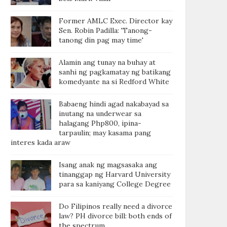
Former AMLC Exec. Director kay
Sen. Robin Padilla: 'Tanong-
tanong din pag may time'
Alamin ang tunay na buhay at
sanhi ng pagkamatay ng batikang
komedyante na si Redford White
Babaeng hindi agad nakabayad sa
inutang na underwear sa
halagang Php800, ipina-
tarpaulin; may kasama pang
interes kada araw
Isang anak ng magsasaka ang
tinanggap ng Harvard University
para sa kaniyang College Degree
Do Filipinos really need a divorce
law? PH divorce bill: both ends of
the spectrum