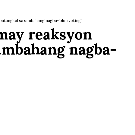
 patungkol sa simbahang nagba-'bloc voting'
 may reaksyon
simbahang nagba-