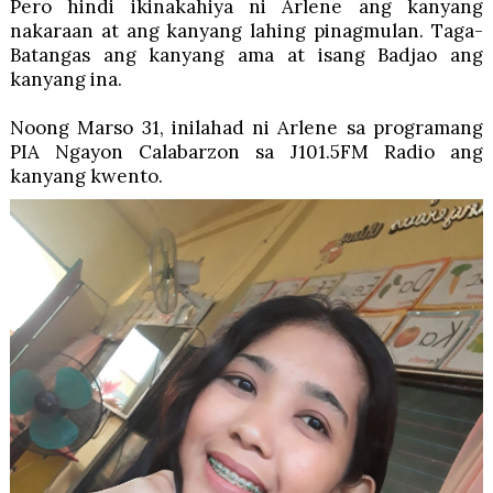
Pero hindi ikinakahiya ni Arlene ang kanyang
nakaraan at ang kanyang lahing pinagmulan. Taga-
Batangas ang kanyang ama at isang Badjao ang
kanyang ina.
Noong Marso 31, inilahad ni Arlene sa programang
PIA Ngayon Calabarzon sa J101.5FM Radio ang
kanyang kwento.