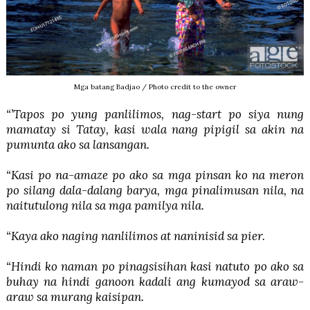
Mga batang Badjao / Photo credit to the owner
“’Tapos po yung panlilimos, nag-start po siya nung
mamatay si Tatay, kasi wala nang pipigil sa akin na
pumunta ako sa lansangan.
“Kasi po na-amaze po ako sa mga pinsan ko na meron
po silang dala-dalang barya, mga pinalimusan nila, na
naitutulong nila sa mga pamilya nila.
“Kaya ako naging nanlilimos at naninisid sa pier.
“Hindi ko naman po pinagsisihan kasi natuto po ako sa
buhay na hindi ganoon kadali ang kumayod sa araw-
araw sa murang kaisipan.