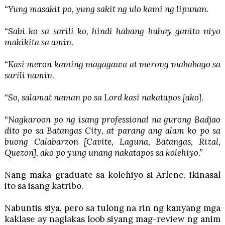
“Yung masakit po, yung sakit ng ulo kami ng lipunan.
“Sabi ko sa sarili ko, hindi habang buhay ganito niyo
makikita sa amin.
“Kasi meron kaming magagawa at merong mababago sa
sarili namin.
“So, salamat naman po sa Lord kasi nakatapos [ako].
“Nagkaroon po ng isang professional na gurong Badjao
dito po sa Batangas City, at parang ang alam ko po sa
buong Calabarzon [Cavite, Laguna, Batangas, Rizal,
Quezon], ako po yung unang nakatapos sa kolehiyo.”
Nang maka-graduate sa kolehiyo si Arlene, ikinasal
ito sa isang katribo.
Nabuntis siya, pero sa tulong na rin ng kanyang mga
kaklase ay naglakas loob siyang mag-review ng anim