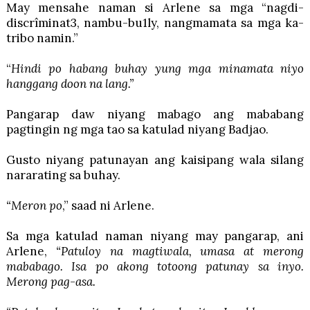
May mensahe naman si Arlene sa mga “nagdi-
discrîminat3, nambu-bu1ly, nangmamata sa mga ka-
tribo namin.”
“
Hindi po habang buhay yung mga minamata niyo
hanggang doon na lang.”
Pangarap daw niyang mabago ang mababang
pagtingin ng mga tao sa katulad niyang Badjao.
Gusto niyang patunayan ang kaisipang wala silang
nararating sa buhay.
“Meron po
,” saad ni Arlene.
Sa mga katulad naman niyang may pangarap, ani
Arlene,
“Patuloy na magtiwala, umasa at merong
mababago.
Isa po akong totoong patunay sa inyo.
Merong pag-asa.