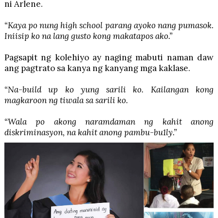
ni Arlene.
“Kaya po nung high school parang ayoko nang pumasok.
Iniisip ko na lang gusto kong makatapos ako.”
Pagsapit ng kolehiyo ay naging mabuti naman daw
ang pagtrato sa kanya ng kanyang mga kaklase.
“Na-build up ko yung sarili ko. Kailangan kong
magkaroon ng tiwala sa sarili ko.
“Wala po akong naramdaman ng kahit anong
diskriminasyon, na kahit anong pambu-bu1ly.”