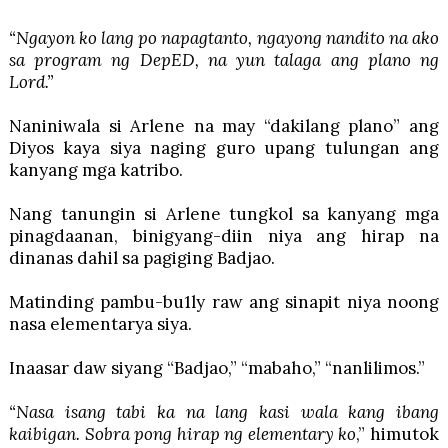
“Ngayon ko lang po napagtanto, ngayong nandito na ako
sa program ng DepED, na yun talaga ang plano ng
Lord.”
Naniniwala si Arlene na may “dakilang plano” ang
Diyos kaya siya naging guro upang tulungan ang
kanyang mga katribo.
Nang tanungin si Arlene tungkol sa kanyang mga
pinagdaanan, binigyang-diin niya ang hirap na
dinanas dahil sa pagiging Badjao.
Matinding pambu-bu1ly raw ang sinapit niya noong
nasa elementarya siya.
Inaasar daw siyang “Badjao,” “mabaho,” “nanlilimos.”
“Nasa isang tabi ka na lang kasi wala kang ibang
kaibigan. Sobra pong hirap ng elementary ko
,” himutok