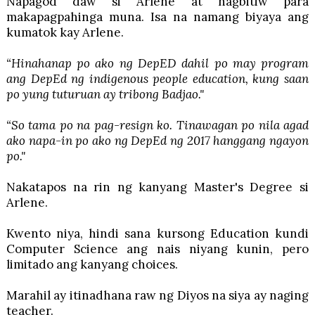
Napagod daw si Arlene at nagbitiw para
makapagpahinga muna. Isa na namang biyaya ang
kumatok kay Arlene.
“Hinahanap po ako ng DepED dahil po may program
ang DepEd ng indigenous people education, kung saan
po yung tuturuan ay tribong Badjao."
“So tama po na pag-resign ko. Tinawagan po nila agad
ako napa-in po ako ng DepEd ng 2017 hanggang ngayon
po."
Nakatapos na rin ng kanyang Master's Degree si
Arlene.
Kwento niya, hindi sana kursong Education kundi
Computer Science ang nais niyang kunin, pero
limitado ang kanyang choices.
Marahil ay itinadhana raw ng Diyos na siya ay naging
teacher.