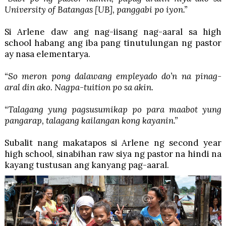
University of Batangas [UB], panggabi po iyon.”
Si Arlene daw ang nag-iisang nag-aaral sa high
school habang ang iba pang tinutulungan ng pastor
ay nasa elementarya.
“So meron pong dalawang empleyado do’n na pinag-
aral din ako. Nagpa-tuition po sa akin.
“Talagang yung pagsusumikap po para maabot yung
pangarap, talagang kailangan kong kayanin.”
Subalit nang makatapos si Arlene ng second year
high school, sinabihan raw siya ng pastor na hindi na
kayang tustusan ang kanyang pag-aaral.