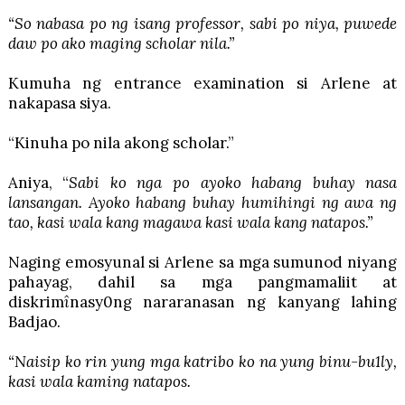
“So nabasa po ng isang professor, sabi po niya, puwede
daw po ako maging scholar nila.”
Kumuha ng entrance examination si Arlene at
nakapasa siya.
“Kinuha po nila akong scholar.”
Aniya, “
Sabi ko nga po ayoko habang buhay nasa
lansangan. Ayoko habang buhay humihingi ng awa ng
tao, kasi wala kang magawa kasi wala kang natapos.”
Naging emosyunal si Arlene sa mga sumunod niyang
pahayag, dahil sa mga pangmamaliit at
diskrim
î
nasy0ng nararanasan ng kanyang lahing
Badjao.
“Naisip ko rin yung mga katribo ko na yung binu-bu1ly,
kasi wala kaming natapos.