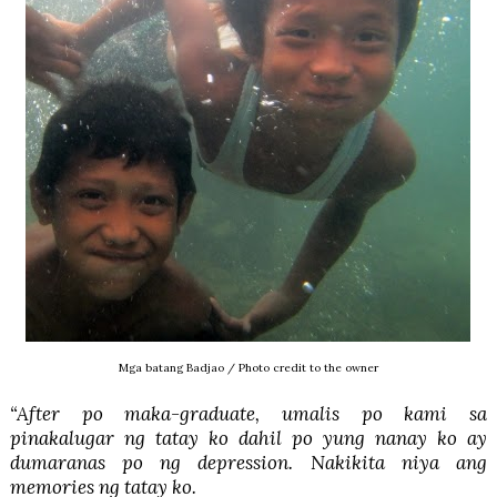
Mga batang Badjao / Photo credit to the owner
“After po maka-graduate, umalis po kami sa
pinakalugar ng tatay ko dahil po yung nanay ko ay
dumaranas po ng depression. Nakikita niya ang
memories ng tatay ko.