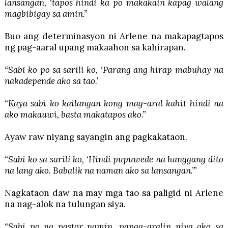
lansangan, ‘tapos hindi ka po makakain kapag walang
magbibigay sa amin.”
Buo ang determinasyon ni Arlene na makapagtapos
ng pag-aaral upang makaahon sa kahirapan.
“Sabi ko po sa sarili ko, ‘Parang ang hirap mabuhay na
nakadepende ako sa tao.’
“Kaya sabi ko kailangan kong mag-aral kahit hindi na
ako makauwi, basta makatapos ako.”
Ayaw raw niyang sayangin ang pagkakataon.
“Sabi ko sa sarili ko, ‘Hindi pupuwede na hanggang dito
na lang ako. Babalik na naman ako sa lansangan.’”
Nagkataon daw na may mga tao sa paligid ni Arlene
na nag-alok na tulungan siya.
“Sabi po ng pastor namin, papag-aralin niya ako sa