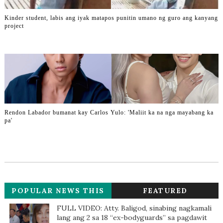
Kinder student, labis ang iyak matapos punitin umano ng guro ang kanyang
project
Rendon Labador bumanat kay Carlos Yulo: 'Maliit ka na nga mayabang ka
pa'
POPULAR NEWS THIS
FEATURED
WEEK
FULL VIDEO: Atty. Baligod, sinabing nagkamali
lang ang 2 sa 18 “ex-bodyguards” sa pagdawit