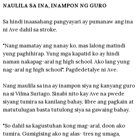
NAULILA SA INA, INAMPON NG GURO
Sa hindi inaasahang pangyayari ay pumanaw ang ina
ni Ave dahil sa stroke.
"Nang mamatay ang nanay ko, mas lalong matindi
yung paghihirap. Yung mga kapatid ko ay hindi
naman nakapag-aral ng high school. Ako lang yung
nag-aral ng high school". Pagdedetalye ni Ave.
Nang maulila sa ina ay inampon siya ng kanyang guro
na si Vilma Suriago. Sinabi nito kay Ave na pwede
siyang tumira sa kanilang bahay, libre ang pagkain at
matutulugan basta tutulong siya sa gawaing bahay.
"So dahil sa kagustuhan kong mag-aral, doon ako
tumira. Gumigising ako ng alas- tres ng umaga,