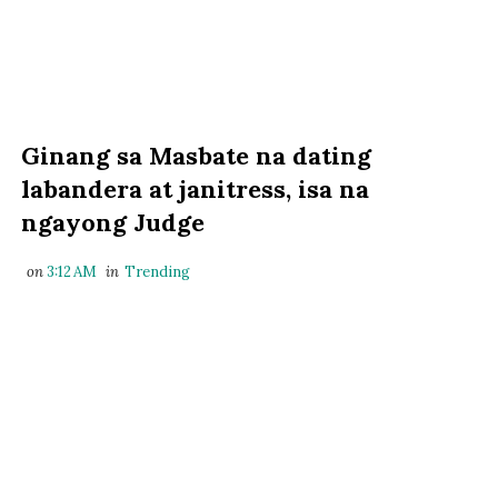
Ginang sa Masbate na dating
labandera at janitress, isa na
ngayong Judge
on
3:12 AM
in
Trending