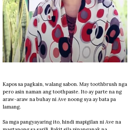
Kapos sa pagkain, walang sabon. May toothbrush nga
pero asin naman ang toothpaste. Ito ay parte na ng
araw-araw na buhay ni Ave noong sya ay bata pa
lamang.
Sa mga pangyayaring ito, hindi mapigilan ni Ave na
magtanong sa sarili. Bakit sila pinanganak na