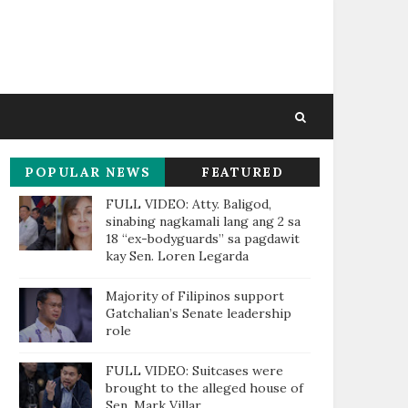
POPULAR NEWS
FEATURED
THIS WEEK
FULL VIDEO: Atty. Baligod,
sinabing nagkamali lang ang 2 sa
18 “ex-bodyguards” sa pagdawit
kay Sen. Loren Legarda
Majority of Filipinos support
Gatchalian’s Senate leadership
role
FULL VIDEO: Suitcases were
brought to the alleged house of
Sen. Mark Villar