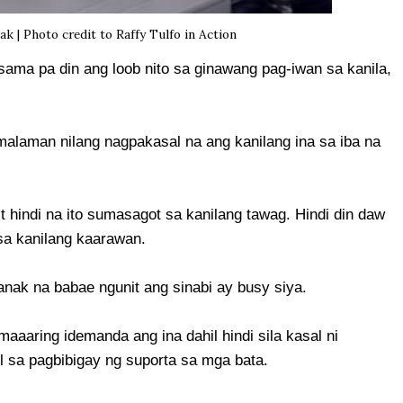
k | Photo credit to Raffy Tulfo in Action
sama pa din ang loob nito sa ginawang pag-iwan sa kanila,
malaman nilang nagpakasal na ang kanilang ina sa iba na
it hindi na ito sumasagot sa kanilang tawag. Hindi din daw
sa kanilang kaarawan.
nak na babae ngunit ang sinabi ay busy siya.
 maaaring idemanda ang ina dahil hindi sila kasal ni
l sa pagbibigay ng suporta sa mga bata.