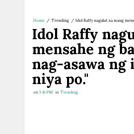
Home
/
Trending
/
Idol Raffy nagulat sa isang men
Idol Raffy nagu
mensahe ng bat
nag-asawa ng 
niya po."
on
3:41 PM
in
Trending