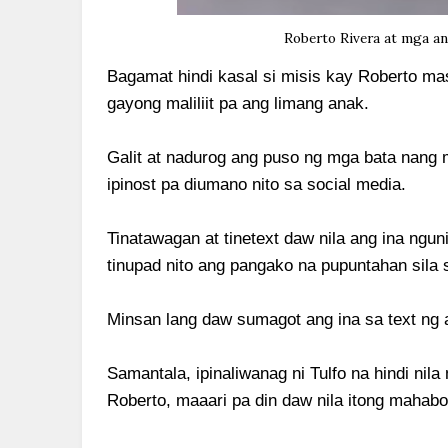
Roberto Rivera at mga ana
Bagamat hindi kasal si misis kay Roberto ma
gayong maliliit pa ang limang anak.
Galit at nadurog ang puso ng mga bata nang 
ipinost pa diumano nito sa social media.
Tinatawagan at tinetext daw nila ang ina ngun
tinupad nito ang pangako na pupuntahan sila 
Minsan lang daw sumagot ang ina sa text ng a
Samantala, ipinaliwanag ni Tulfo na hindi nila
Roberto, maaari pa din daw nila itong mahabo