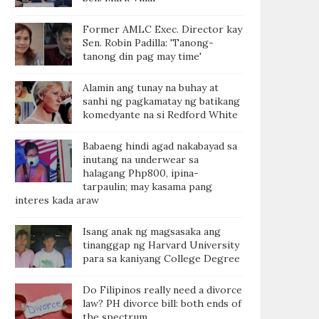
Former AMLC Exec. Director kay
Sen. Robin Padilla: 'Tanong-
tanong din pag may time'
Alamin ang tunay na buhay at
sanhi ng pagkamatay ng batikang
komedyante na si Redford White
Babaeng hindi agad nakabayad sa
inutang na underwear sa
halagang Php800, ipina-
tarpaulin; may kasama pang
interes kada araw
Isang anak ng magsasaka ang
tinanggap ng Harvard University
para sa kaniyang College Degree
Do Filipinos really need a divorce
law? PH divorce bill: both ends of
the spectrum