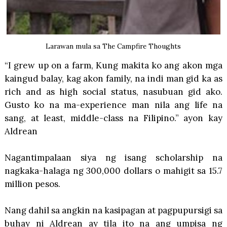
Larawan mula sa The Campfire Thoughts
“I grew up on a farm, Kung makita ko ang akon mga
kaingud balay, kag akon family, na indi man gid ka as
rich and as high social status, nasubuan gid ako.
Gusto ko na ma-experience man nila ang life na
sang, at least, middle-class na Filipino.” ayon kay
Aldrean
Nagantimpalaan siya ng isang scholarship na
nagkaka-halaga ng 300,000 dollars o mahigit sa 15.7
million pesos.
Nang dahil sa angkin na kasipagan at pagpupursigi sa
buhay ni Aldrean ay tila ito na ang umpisa ng