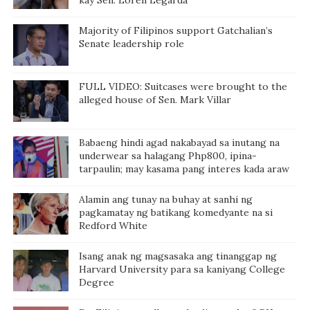
kay Sen. Loren Legarda
Majority of Filipinos support Gatchalian’s
Senate leadership role
FULL VIDEO: Suitcases were brought to the
alleged house of Sen. Mark Villar
Babaeng hindi agad nakabayad sa inutang na
underwear sa halagang Php800, ipina-
tarpaulin; may kasama pang interes kada araw
Alamin ang tunay na buhay at sanhi ng
pagkamatay ng batikang komedyante na si
Redford White
Isang anak ng magsasaka ang tinanggap ng
Harvard University para sa kaniyang College
Degree