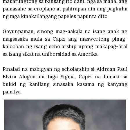
makatungtong sa bansang ito dahil nga sa mahal ang
pamasahe sa eroplano at pahirapan din ang pagkuha
ng mga kinakailangang papeles papunta dito.
Gayunpaman, sinong mag-aakala na isang anak ng
magsasaka mula sa Capiz ang maswerteng pinag-
kalooban ng isang scholarship upang makapag-aral
sa isang sikat na unibersidad sa Amerika.
Pinalad na mabigyan ng scholarship si Aldrean Paul
Elvira Alogon na taga Sigma, Capiz na lumaki sa
bukid ng kanilang sinasaka kasama ng kanyang
pamilya.