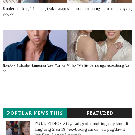
Kinder student, labis ang iyak matapos punitin umano ng guro ang kanyang
project
Rendon Labador bumanat kay Carlos Yulo: 'Maliit ka na nga mayabang ka
pa'
POPULAR NEWS THIS
FEATURED
WEEK
FULL VIDEO: Atty. Baligod, sinabing nagkamali
lang ang 2 sa 18 “ex-bodyguards” sa pagdawit