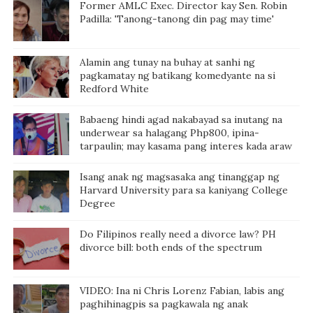
Former AMLC Exec. Director kay Sen. Robin
Padilla: 'Tanong-tanong din pag may time'
Alamin ang tunay na buhay at sanhi ng
pagkamatay ng batikang komedyante na si
Redford White
Babaeng hindi agad nakabayad sa inutang na
underwear sa halagang Php800, ipina-
tarpaulin; may kasama pang interes kada araw
Isang anak ng magsasaka ang tinanggap ng
Harvard University para sa kaniyang College
Degree
Do Filipinos really need a divorce law? PH
divorce bill: both ends of the spectrum
VIDEO: Ina ni Chris Lorenz Fabian, labis ang
paghihinagpis sa pagkawala ng anak