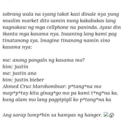
sobrang wala na syang takot kasi dinale nya yung
muslim market dito samin nung kakabukas lang
nagnakaw ng mga cellphone na paninda. Ayaw din
ikanta mga kasama nya. Inaaning lang kami pag
tinatanong sya. Imagine tinanong namin sino
kasama nya:
me: anong pangaln ng kasama mo?
him: justin
me: justin ano
him: justin bieber
Ahmed Cruz Marohombsar: p*tang*na mo
map*p*tay kita ginag*go mo pa kami t*ng*na ka.
kung alam mo lang pagpipigil ko p*tang*na ka
Ang sarap lump*hin sa hampas ng hanger.