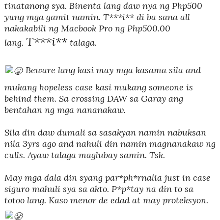
tinatanong sya. Binenta lang daw nya ng Php500
yung mga gamit namin. T***i** di ba sana all
nakakabili ng Macbook Pro ng Php500.00
T***i**
lang.
talaga.
Beware lang kasi may mga kasama sila and
mukang hopeless case kasi mukang someone is
behind them. Sa crossing DAW sa Garay ang
bentahan ng mga nananakaw.
Sila din daw dumali sa sasakyan namin nabuksan
nila 3yrs ago and nahuli din namin magnanakaw ng
culls. Ayaw talaga maglubay samin. Tsk.
May mga dala din syang par*ph*rnalia just in case
siguro mahuli sya sa akto. P*p*tay na din to sa
totoo lang. Kaso menor de edad at may proteksyon.