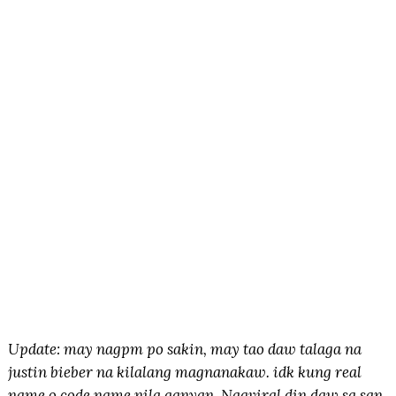
Update: may nagpm po sakin, may tao daw talaga na
justin bieber na kilalang magnanakaw. idk kung real
name o code name nila ganyan. Nagviral din daw sa san