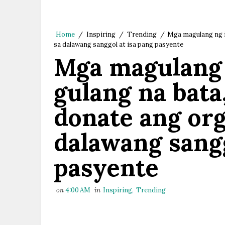
Home
/
Inspiring
/
Trending
/
Mga magulang ng i
sa dalawang sanggol at isa pang pasyente
Mga magulang 
gulang na bata
donate ang org
dalawang sangg
pasyente
on
4:00 AM
in
Inspiring
,
Trending