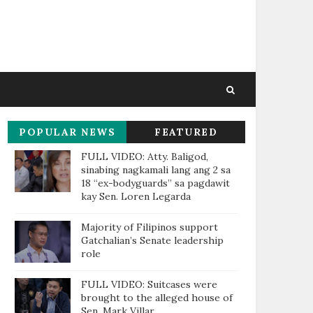
POPULAR NEWS
FEATURED
THIS WEEK
FULL VIDEO: Atty. Baligod,
sinabing nagkamali lang ang 2 sa
18 “ex-bodyguards” sa pagdawit
kay Sen. Loren Legarda
Majority of Filipinos support
Gatchalian’s Senate leadership
role
FULL VIDEO: Suitcases were
brought to the alleged house of
Sen. Mark Villar