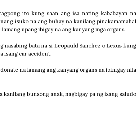
agpong ito kung saan ang isa nating kababayan na
n nang isuko na ang buhay na kanilang pinakamamahal
a lamang upang ibigay na ang kanyang mga organs.
ang nasabing bata na si Leopauld Sanchez o Lexus kung
 isang car accident.
donate na lamang ang kanyang organs na ibinigay nila
kanilang bunsong anak, nagbigay pa ng isang saludo