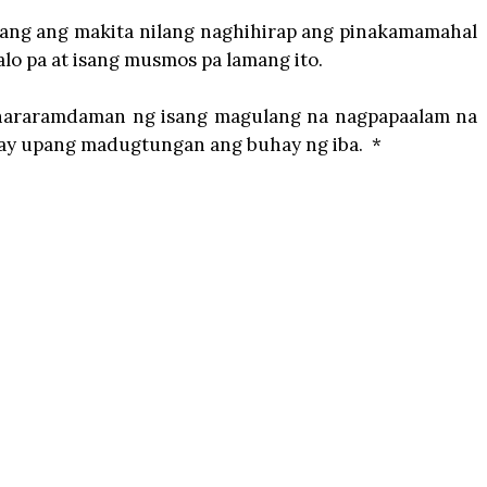
lang ang makita nilang naghihirap ang pinakamamahal
alo pa at isang musmos pa lamang ito.
a nararamdaman ng isang magulang na nagpapaalam na
ay upang madugtungan ang buhay ng iba. *