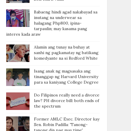
Babaeng hindi agad nakabayad sa
inutang na underwear sa
halagang Php800, ipina-
tarpaulin; may kasama pang
interes kada araw
Alamin ang tunay na buhay at
sanhi ng pagkamatay ng batikang
komedyante na si Redford White
Isang anak ng magsasaka ang
tinanggap ng Harvard University
para sa kaniyang College Degree
Do Filipinos really need a divorce
law? PH divorce bill: both ends of
the spectrum
Former AMLC Exec. Director kay
Sen. Robin Padilla: 'Tanong-
tanong din pag may time'