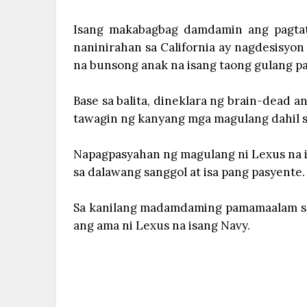
Isang makabagbag damdamin ang pagtat
naninirahan sa California ay nagdesisyo
na bunsong anak na isang taong gulang p
Base sa balita, dineklara ng brain-dead 
tawagin ng kanyang mga magulang dahil sa
Napagpasyahan ng magulang ni Lexus na i
sa dalawang sanggol at isa pang pasyente.
Sa kanilang madamdaming pamamaalam sa 
ang ama ni Lexus na isang Navy.