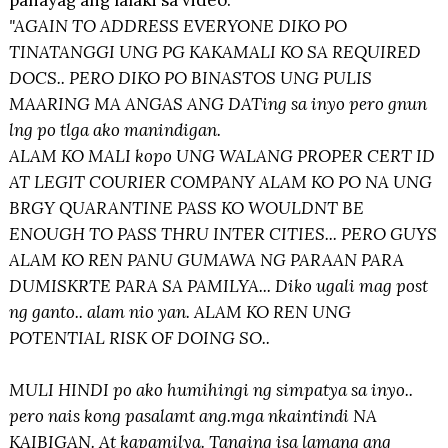
pahayag ang lalaki sa video.
"AGAIN TO ADDRESS EVERYONE DIKO PO
TINATANGGI UNG PG KAKAMALI KO SA REQUIRED
DOCS.. PERO DIKO PO BINASTOS UNG PULIS
MAARING MA ANGAS ANG DATing sa inyo pero gnun
lng po tlga ako manindigan.
ALAM KO MALI kopo UNG WALANG PROPER CERT ID
AT LEGIT COURIER COMPANY ALAM KO PO NA UNG
BRGY QUARANTINE PASS KO WOULDNT BE
ENOUGH TO PASS THRU INTER CITIES... PERO GUYS
ALAM KO REN PANU GUMAWA NG PARAAN PARA
DUMISKRTE PARA SA PAMILYA... Diko ugali mag post
ng ganto.. alam nio yan. ALAM KO REN UNG
POTENTIAL RISK OF DOING SO..
MULI HINDI po ako humihingi ng simpatya sa inyo..
pero nais kong pasalamt ang.mga nkaintindi NA
KAIBIGAN. At kapamilya. Tanging isa lamang ang