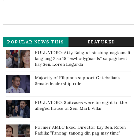
POPULAR NEWS THIS
FEATURED
WEEK
FULL VIDEO: Atty. Baligod, sinabing nagkamali
lang ang 2 sa 18 “ex-bodyguards” sa pagdawit
kay Sen. Loren Legarda
Majority of Filipinos support Gatchalian’s
Senate leadership role
FULL VIDEO: Suitcases were brought to the
alleged house of Sen. Mark Villar
Former AMLC Exec. Director kay Sen. Robin
Padilla: 'Tanong-tanong din pag may time'