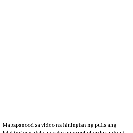
Mapapanood sa video na hiningian ng pulis ang
lalaking may dala ng cake ng proof of order, ngunit