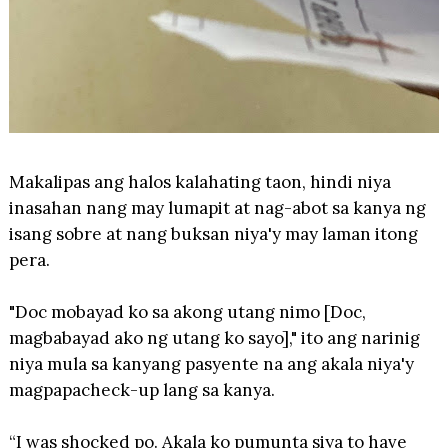
Makalipas ang halos kalahating taon, hindi niya
inasahan nang may lumapit at nag-abot sa kanya ng
isang sobre at nang buksan niya'y may laman itong
pera.
"Doc mobayad ko sa akong utang nimo [Doc,
magbabayad ako ng utang ko sayo]," ito ang narinig
niya mula sa kanyang pasyente na ang akala niya'y
magpapacheck-up lang sa kanya.
“I was shocked po. Akala ko pumunta siya to have