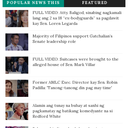
POPULAR NEWS THIS
FEATURED
WEEK
FULL VIDEO: Atty. Baligod, sinabing nagkamali
lang ang 2 sa 18 “ex-bodyguards” sa pagdawit
kay Sen. Loren Legarda
Majority of Filipinos support Gatchalian’s
Senate leadership role
FULL VIDEO: Suitcases were brought to the
alleged house of Sen. Mark Villar
Former AMLC Exec. Director kay Sen. Robin
Padilla: 'Tanong-tanong din pag may time'
Alamin ang tunay na buhay at sanhi ng
pagkamatay ng batikang komedyante na si
Redford White