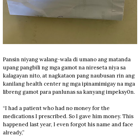
Pansin niyang walang-wala di umano ang matanda
upang pangbili ng mga gamot na nireseta niya sa
kalagayan nito, at nagkataon pang naubusan rin ang
kanilang health center ng mga ipinamimigay na mga
libreng gamot para panlunas sa kanyang impeksy0n.
“I had a patient who had no money for the
medications I prescribed. So I gave him money. This
happened last year, I even forgot his name and face
already,”