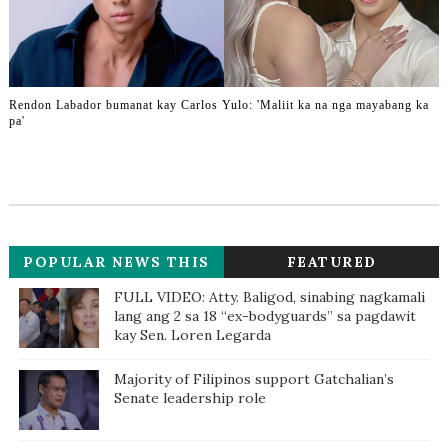
Rendon Labador bumanat kay Carlos Yulo: 'Maliit ka na nga mayabang ka
pa'
POPULAR NEWS THIS
FEATURED
WEEK
FULL VIDEO: Atty. Baligod, sinabing nagkamali
lang ang 2 sa 18 “ex-bodyguards” sa pagdawit
kay Sen. Loren Legarda
Majority of Filipinos support Gatchalian’s
Senate leadership role