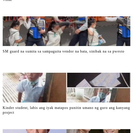
SM guard na sumita sa sampaguita vendor na bata, sinibak na sa pwesto
Kinder student, labis ang iyak matapos punitin umano ng guro ang kanyang
project