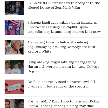
FULL VIDEO: Suitcases were brought to the
alleged house of Sen. Mark Villar
Babaeng hindi agad nakabayad sa inutang na
underwear sa halagang Php800, ipina-
tarpaulin; may kasama pang interes kada araw
Alamin ang tunay na buhay at sanhi ng
pagkamatay ng batikang komedyante na si
Redford White
Isang anak ng magsasaka ang tinanggap ng
Harvard University para sa kaniyang College
Degree
Do Filipinos really need a divorce law? PH
divorce bill: both ends of the spectrum
Former AMLC Exec. Director kay Sen. Robin
Padilla: 'Tanong-tanong din pag may time'