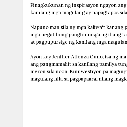
Pinagkukunan ng inspirasyon ngayon ang p
kanilang mga magulang ay napagtapos sil
Napuno man sila ng mga kaliwa't kanang 
mga negatibong panghuhusga ng ibang tao,
at pagpupursige ng kanilang mga magula
Ayon kay Jeniffer Atienza Guno, isa ng 
ang pangmamaliit sa kanilang pamilya tun
meron sila noon. Kinuwestiyon pa maging
magulang nila sa pagpapaaral nilang mag