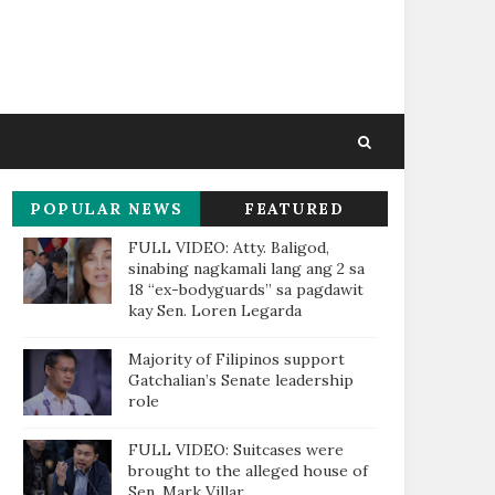
POPULAR NEWS
FEATURED
THIS WEEK
FULL VIDEO: Atty. Baligod,
sinabing nagkamali lang ang 2 sa
18 “ex-bodyguards” sa pagdawit
kay Sen. Loren Legarda
Majority of Filipinos support
Gatchalian’s Senate leadership
role
FULL VIDEO: Suitcases were
brought to the alleged house of
Sen. Mark Villar