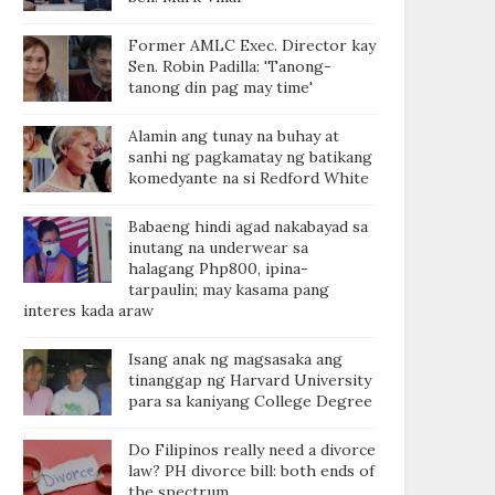
Former AMLC Exec. Director kay
Sen. Robin Padilla: 'Tanong-
tanong din pag may time'
Alamin ang tunay na buhay at
sanhi ng pagkamatay ng batikang
komedyante na si Redford White
Babaeng hindi agad nakabayad sa
inutang na underwear sa
halagang Php800, ipina-
tarpaulin; may kasama pang
interes kada araw
Isang anak ng magsasaka ang
tinanggap ng Harvard University
para sa kaniyang College Degree
Do Filipinos really need a divorce
law? PH divorce bill: both ends of
the spectrum