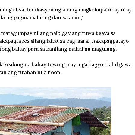
gulang at sa dedikasyon ng aming magkakapatid ay utay
la ng pagmamaliit ng ilan sa amin,"
 matagumpay nilang naibigay ang tuwa't saya sa
akapagtapos silang lahat sa pag-aaral, nakapagpatayo
ong bahay para sa kanilang mahal na magulang.
kikisilong na bahay tuwing may mga bagyo, dahil gawa
an ang tirahan nila noon.