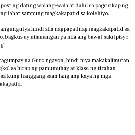
ost ng dating walang-wala at dahil sa pagsisikap ng
ang lahat sampung magkakapatid sa kolehiyo.
pangungutya hindi sila nagpapatinag magkakapatid sa
 bagkus ay nilamangan pa nila ang bawat sakripisyo
ng.
matagumpay na Guro ngayon, hindi niya makakalimutan
gkol sa hirap ng pamumuhay at klase ng tirahan
 sa kung hanggang saan lang ang kaya ng mga
kakapatid.