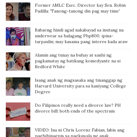
Former AMLC Exec. Director kay Sen. Robin
Padilla: 'Tanong-tanong din pag may time'
Babaeng hindi agad nakabayad sa inutang na
underwear sa halagang Php800, ipina-
tarpaulin; may kasama pang interes kada araw
Alamin ang tunay na buhay at sanhi ng
pagkamatay ng batikang komedyante na si
Redford White
Isang anak ng magsasaka ang tinanggap ng
Harvard University para sa kaniyang College
Degree
Do Filipinos really need a divorce law? PH
divorce bill: both ends of the spectrum
VIDEO: Ina ni Chris Lorenz Fabian, labis ang
paghihinagpis sa pagkawala ng anak