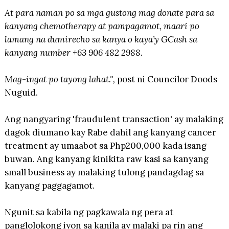
At para naman po sa mga gustong mag donate para sa
kanyang chemotherapy at pampagamot, maari po
lamang na dumirecho sa kanya o kaya’y GCash sa
kanyang number +63 906 482 2988.
Mag-ingat po tayong lahat.",
post ni Councilor Doods
Nuguid.
Ang nangyaring 'fraudulent transaction' ay malaking
dagok diumano kay Rabe dahil ang kanyang cancer
treatment ay umaabot sa Php200,000 kada isang
buwan. Ang kanyang kinikita raw kasi sa kanyang
small business ay malaking tulong pandagdag sa
kanyang paggagamot.
Ngunit sa kabila ng pagkawala ng pera at
panglolokong iyon sa kanila ay malaki pa rin ang