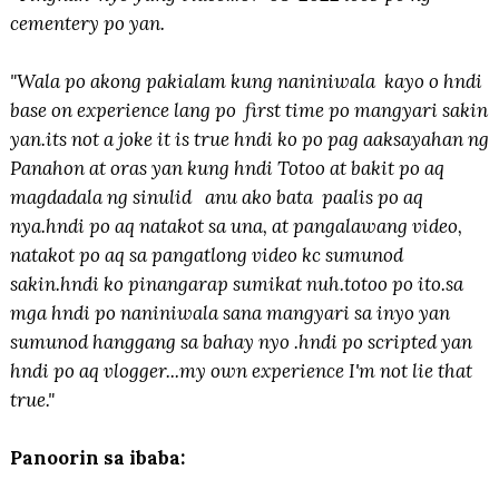
cementery po yan.
"Wala po akong pakialam kung naniniwala kayo o hndi
base on experience lang po first time po mangyari sakin
yan.its not a joke it is true hndi ko po pag aaksayahan ng
Panahon at oras yan kung hndi Totoo at bakit po aq
magdadala ng sinulid anu ako bata paalis po aq
nya.hndi po aq natakot sa una, at pangalawang video,
natakot po aq sa pangatlong video kc sumunod
sakin.hndi ko pinangarap sumikat nuh.totoo po ito.sa
mga hndi po naniniwala sana mangyari sa inyo yan
sumunod hanggang sa bahay nyo .hndi po scripted yan
hndi po aq vlogger...my own experience I'm not lie that
true."
Panoorin sa ibaba: