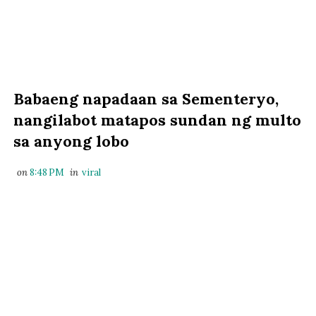
Babaeng napadaan sa Sementeryo,
nangilabot matapos sundan ng multo
sa anyong lobo
on
8:48 PM
in
viral