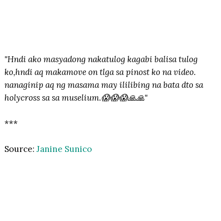
"Hndi ako masyadong nakatulog kagabi balisa tulog
ko,hndi aq makamove on tlga sa pinost ko na video.
nanaginip aq ng masama may ililibing na bata dto sa
holycross sa sa muselium.😱😱😱🙏🙏"
***
Source:
Janine Sunico