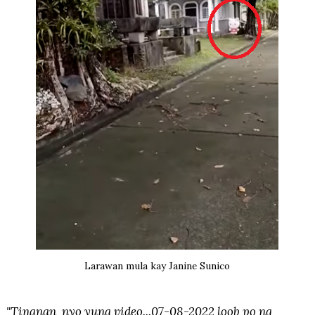
Larawan mula kay Janine Sunico
"Tingnan nyo yung video...07-08-2022 loob po ng