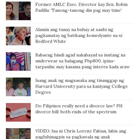
Former AMLC Exec. Director kay Sen. Robin
Padilla: 'Tanong-tanong din pag may time'
Alamin ang tunay na buhay at sanhi ng
pagkamatay ng batikang komedyante na si
Redford White
Babaeng hindi agad nakabayad sa inutang na
underwear sa halagang Php800, ipina-
tarpaulin; may kasama pang interes kada araw
Isang anak ng magsasaka ang tinanggap ng
Harvard University para sa kaniyang College
Degree
Do Filipinos really need a divorce law? PH
divorce bill: both ends of the spectrum
VIDEO: Ina ni Chris Lorenz Fabian, labis ang
paghihinagpis sa pagkawala ng anak