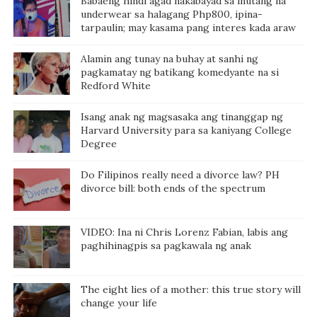
Babaeng hindi agad nakabayad sa inutang na
underwear sa halagang Php800, ipina-
tarpaulin; may kasama pang interes kada araw
Alamin ang tunay na buhay at sanhi ng
pagkamatay ng batikang komedyante na si
Redford White
Isang anak ng magsasaka ang tinanggap ng
Harvard University para sa kaniyang College
Degree
Do Filipinos really need a divorce law? PH
divorce bill: both ends of the spectrum
VIDEO: Ina ni Chris Lorenz Fabian, labis ang
paghihinagpis sa pagkawala ng anak
The eight lies of a mother: this true story will
change your life