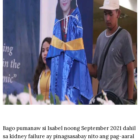
Bago pumanaw si Isabel noong September 2021 dahil
sa kidney failure ay pinagsasabay nito ang pag-aaral