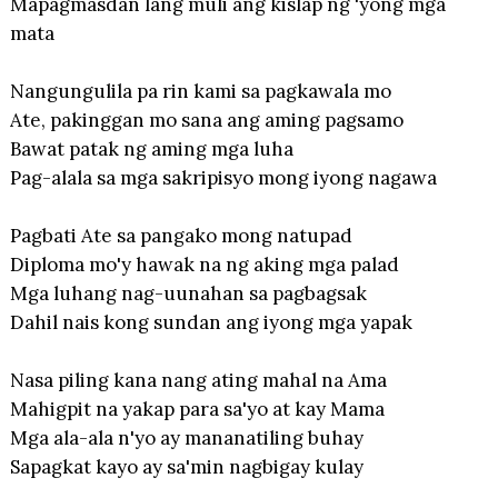
Mapagmasdan lang muli ang kislap ng 'yong mga
mata
Nangungulila pa rin kami sa pagkawala mo
Ate, pakinggan mo sana ang aming pagsamo
Bawat patak ng aming mga luha
Pag-alala sa mga sakripisyo mong iyong nagawa
Pagbati Ate sa pangako mong natupad
Diploma mo'y hawak na ng aking mga palad
Mga luhang nag-uunahan sa pagbagsak
Dahil nais kong sundan ang iyong mga yapak
Nasa piling kana nang ating mahal na Ama
Mahigpit na yakap para sa'yo at kay Mama
Mga ala-ala n'yo ay mananatiling buhay
Sapagkat kayo ay sa'min nagbigay kulay