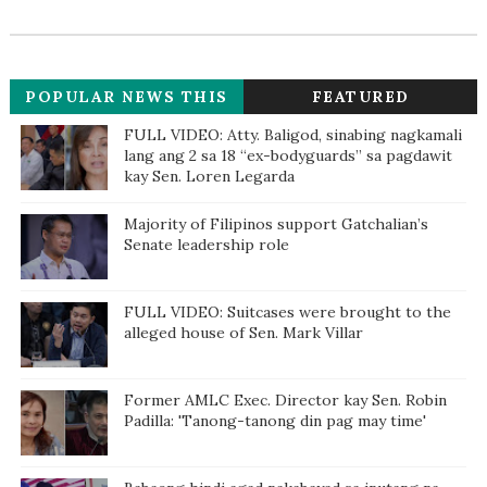
POPULAR NEWS THIS
FEATURED
WEEK
FULL VIDEO: Atty. Baligod, sinabing nagkamali
lang ang 2 sa 18 “ex-bodyguards” sa pagdawit
kay Sen. Loren Legarda
Majority of Filipinos support Gatchalian’s
Senate leadership role
FULL VIDEO: Suitcases were brought to the
alleged house of Sen. Mark Villar
Former AMLC Exec. Director kay Sen. Robin
Padilla: 'Tanong-tanong din pag may time'