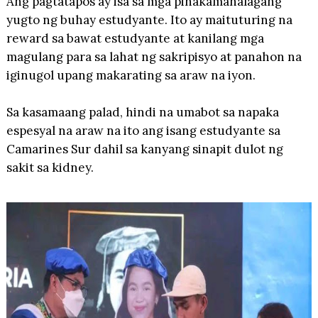
Ang pagtatapos ay isa sa mga pinakamahalagang
yugto ng buhay estudyante. Ito ay maituturing na
reward sa bawat estudyante at kanilang mga
magulang para sa lahat ng sakripisyo at panahon na
iginugol upang makarating sa araw na iyon.
Sa kasamaang palad, hindi na umabot sa napaka
espesyal na araw na ito ang isang estudyante sa
Camarines Sur dahil sa kanyang sinapit dulot ng
sakit sa kidney.