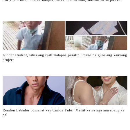
SM guard na sumita sa sampaguita vendor na bata, sinibak na sa pwesto
Kinder student, labis ang iyak matapos punitin umano ng guro ang kanyang
project
Rendon Labador bumanat kay Carlos Yulo: 'Maliit ka na nga mayabang ka
pa'