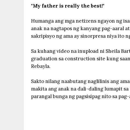
"My father is really the best!"
Humanga ang mga netizens ngayon ng isang
anak na nagtapos ng kanyang pag-aaral at 
sakripisyo ng ama ay sinorpresa niya ito
Sa kuhang video na inupload ni Sheila Bar
graduation sa construction site kung sa
Rebayla.
Sakto nilang naabutang naglilinis ang ama
makita ang anak na dali-daling lumapit s
parangal bunga ng pagsisipag nito sa pag-