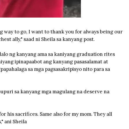
ng way to go, I want to thank you for always being our
hest ally," saad ni Sheila sa kanyang post.
alo ng kanyang ama sa kaniyang graduation rites
 niyang ipinapaabot ang kanyang pasasalamat at
papahalaga sa mga pagsasakripisyo nito para sa
gpupuri sa kanyang mga magulang na deserve na
for his sacrifices. Same also for my mom. They all
" ani Sheila