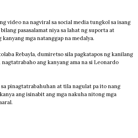
 video na nagviral sa social media tungkol sa isang
bilang pasasalamat niya sa lahat ng suporta at
 ng kanyang mga natanggap na medalya.
tolaba Rebayla, dumiretso sila pagkatapos ng kanilang
an nagtatrabaho ang kanyang ama na si Leonardo
 sa pinagtatrabahuhan at tila nagulat pa ito nang
a kanya ang isinabit ang mga nakuha nitong mga
aaral.