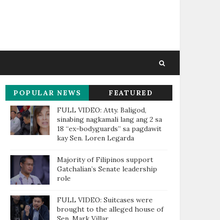
POPULAR NEWS
FEATURED
THIS WEEK
FULL VIDEO: Atty. Baligod,
sinabing nagkamali lang ang 2 sa
18 “ex-bodyguards” sa pagdawit
kay Sen. Loren Legarda
Majority of Filipinos support
Gatchalian’s Senate leadership
role
FULL VIDEO: Suitcases were
brought to the alleged house of
Sen. Mark Villar