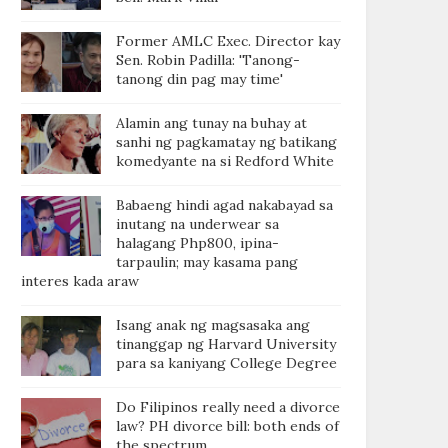
Former AMLC Exec. Director kay
Sen. Robin Padilla: 'Tanong-
tanong din pag may time'
Alamin ang tunay na buhay at
sanhi ng pagkamatay ng batikang
komedyante na si Redford White
Babaeng hindi agad nakabayad sa
inutang na underwear sa
halagang Php800, ipina-
tarpaulin; may kasama pang
interes kada araw
Isang anak ng magsasaka ang
tinanggap ng Harvard University
para sa kaniyang College Degree
Do Filipinos really need a divorce
law? PH divorce bill: both ends of
the spectrum