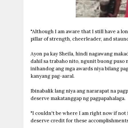
"Although I am aware that I still have a lo
pillar of strength, cheerleader, and staunc
Ayon pa kay Sheila, hindi nagawang makad
dahil sa trabaho nito, ngunit buong puso
inihandog ang mga awards niya bilang pag
kanyang pag-aaral.
Ibinabalik lang niya ang nararapat na pa
deserve makatanggap ng pagpapahalaga.
"I couldn't be where I am right now if not 
deserve credit for these accomplishments,