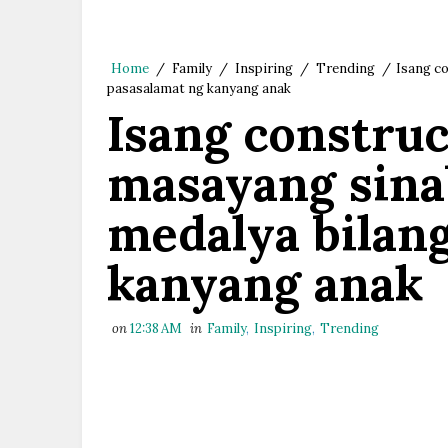
Home
/
Family
/
Inspiring
/
Trending
/
Isang c
pasasalamat ng kanyang anak
Isang construc
masayang sina
medalya bilan
kanyang anak
on
12:38 AM
in
Family
,
Inspiring
,
Trending