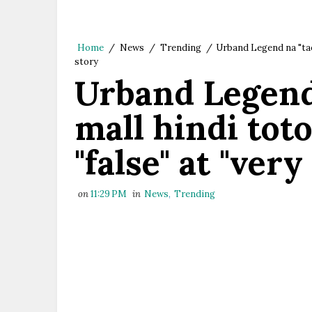
Home
/
News
/
Trending
/
Urband Legend na "taon
story
Urband Legend 
mall hindi tot
"false" at "ver
on
11:29 PM
in
News
,
Trending