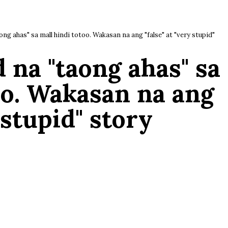
g ahas" sa mall hindi totoo. Wakasan na ang "false" at "very stupid"
na "taong ahas" sa
oo. Wakasan na ang
y stupid" story