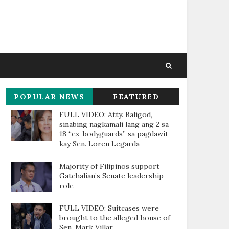
POPULAR NEWS
FEATURED
THIS WEEK
FULL VIDEO: Atty. Baligod,
sinabing nagkamali lang ang 2 sa
18 “ex-bodyguards” sa pagdawit
kay Sen. Loren Legarda
Majority of Filipinos support
Gatchalian’s Senate leadership
role
FULL VIDEO: Suitcases were
brought to the alleged house of
Sen. Mark Villar