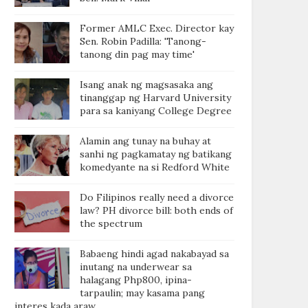
Former AMLC Exec. Director kay
Sen. Robin Padilla: 'Tanong-
tanong din pag may time'
Isang anak ng magsasaka ang
tinanggap ng Harvard University
para sa kaniyang College Degree
Alamin ang tunay na buhay at
sanhi ng pagkamatay ng batikang
komedyante na si Redford White
Do Filipinos really need a divorce
law? PH divorce bill: both ends of
the spectrum
Babaeng hindi agad nakabayad sa
inutang na underwear sa
halagang Php800, ipina-
tarpaulin; may kasama pang
interes kada araw