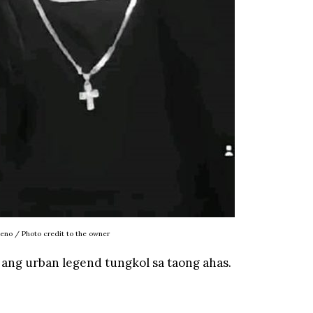
leno / Photo credit to the owner
 ang urban legend tungkol sa taong ahas.