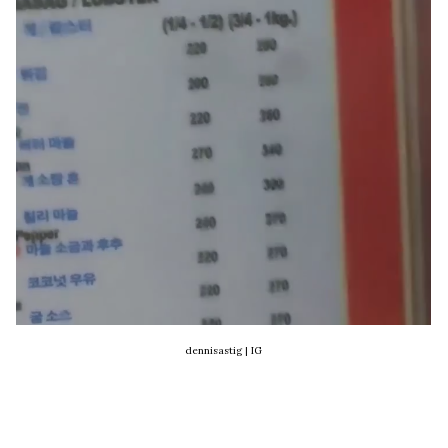
dennisastig | IG