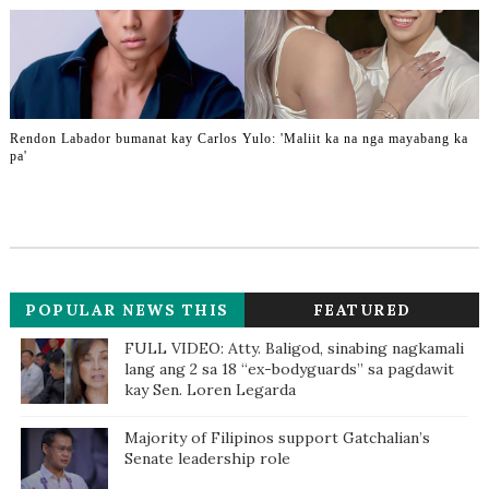
Rendon Labador bumanat kay Carlos Yulo: 'Maliit ka na nga mayabang ka
pa'
POPULAR NEWS THIS
FEATURED
WEEK
FULL VIDEO: Atty. Baligod, sinabing nagkamali
lang ang 2 sa 18 “ex-bodyguards” sa pagdawit
kay Sen. Loren Legarda
Majority of Filipinos support Gatchalian’s
Senate leadership role