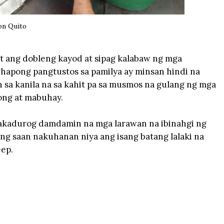
on Quito
it ang dobleng kayod at sipag kalabaw ng mga
apong pangtustos sa pamilya ay minsan hindi na
an sa kanila na sa kahit pa sa musmos na gulang ng mga
ong at mabuhay.
kakadurog damdamin na mga larawan na ibinahgi ng
ung saan nakuhanan niya ang isang batang lalaki na
eep.