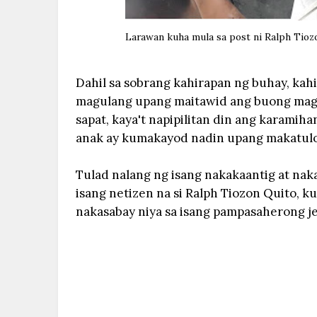
Larawan kuha mula sa post ni Ralph Tioz
Dahil sa sobrang kahirapan ng buhay, kah
magulang upang maitawid ang buong magh
sapat, kaya't napipilitan din ang karamih
anak ay kumakayod nadin upang makatul
Tulad nalang ng isang nakakaantig at na
isang netizen na si Ralph Tiozon Quito, k
nakasabay niya sa isang pampasaherong j