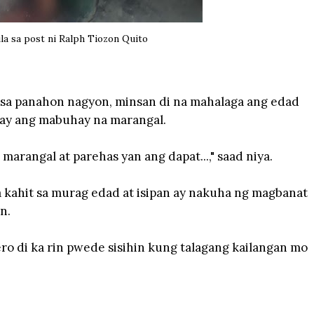
a sa post ni Ralph Tiozon Quito
a sa panahon nagyon, minsan di na mahalaga ang edad
ay ang mabuhay na marangal.
arangal at parehas yan ang dapat...," saad niya.
a kahit sa murag edad at isipan ay nakuha ng magbanat
n.
ro di ka rin pwede sisihin kung talagang kailangan mo