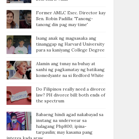
Former AMLC Exec. Director kay
Sen. Robin Padilla: 'Tanong-
tanong din pag may time'
Isang anak ng magsasaka ang
tinanggap ng Harvard University
para sa kaniyang College Degree
Alamin ang tunay na buhay at
sanhi ng pagkamatay ng batikang
komedyante na si Redford White
Do Filipinos really need a divorce
law? PH divorce bill: both ends of
the spectrum
Babaeng hindi agad nakabayad sa
inutang na underwear sa
halagang Php800, ipina-
tarpaulin; may kasama pang
interes kada araw