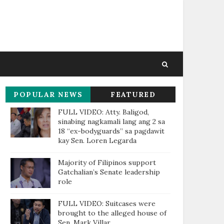
POPULAR NEWS
FEATURED
THIS WEEK
FULL VIDEO: Atty. Baligod,
sinabing nagkamali lang ang 2 sa
18 “ex-bodyguards” sa pagdawit
kay Sen. Loren Legarda
Majority of Filipinos support
Gatchalian’s Senate leadership
role
FULL VIDEO: Suitcases were
brought to the alleged house of
Sen. Mark Villar