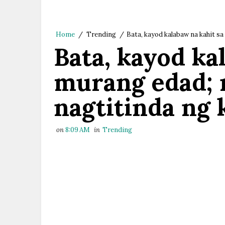
Home
/
Trending
/
Bata, kayod kalabaw na kahit s
Bata, kayod ka
murang edad; 
nagtitinda ng
on
8:09 AM
in
Trending