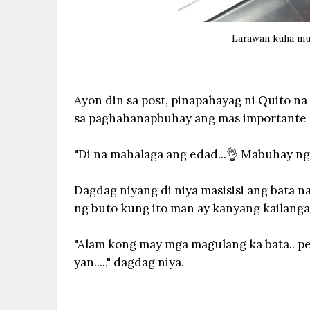
Larawan kuha mul
Ayon din sa post, pinapahayag ni Quito n
sa paghahanapbuhay ang mas importante 
"Di na mahalaga ang edad...👌 Mabuhay ng m
Dagdag niyang di niya masisisi ang bata n
ng buto kung ito man ay kanyang kailanga
"Alam kong may mga magulang ka bata.. pe
yan....," dagdag niya.