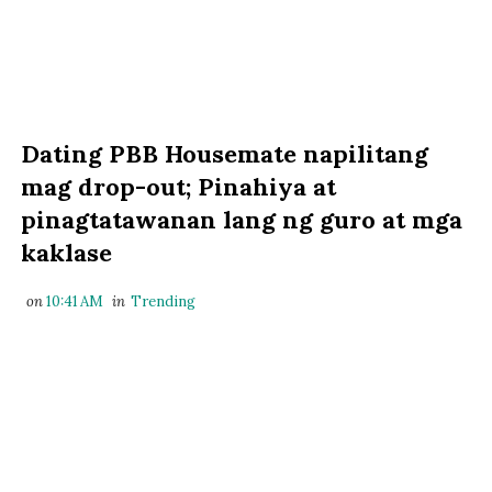
Dating PBB Housemate napilitang
mag drop-out; Pinahiya at
pinagtatawanan lang ng guro at mga
kaklase
on
10:41 AM
in
Trending