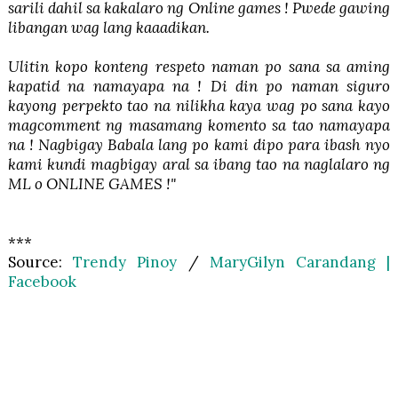
sarili dahil sa kakalaro ng Online games ! Pwede gawing
libangan wag lang kaaadikan.
Ulitin kopo konteng respeto naman po sana sa aming
kapatid na namayapa na ! Di din po naman siguro
kayong perpekto tao na nilikha kaya wag po sana kayo
magcomment ng masamang komento sa tao namayapa
na ! Nagbigay Babala lang po kami dipo para ibash nyo
kami kundi magbigay aral sa ibang tao na naglalaro ng
ML o ONLINE GAMES !"
***
Source:
Trendy Pinoy
/
MaryGilyn Carandang |
Facebook