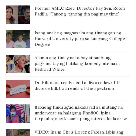
Former AMLC Exec. Director kay Sen. Robin
Padilla: 'Tanong-tanong din pag may time'
Isang anak ng magsasaka ang tinanggap ng
Harvard University para sa kaniyang College
Degree
Alamin ang tunay na buhay at sanhi ng
pagkamatay ng batikang komedyante na si
Redford White
Do Filipinos really need a divorce law? PH
divorce bill: both ends of the spectrum
Babaeng hindi agad nakabayad sa inutang na
underwear sa halagang Php800, ipina-
tarpaulin; may kasama pang interes kada araw
VIDEO: Ina ni Chris Lorenz Fabian, labis ang