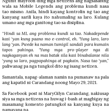
Ngunit mayroon ding mga netizens ang nagsasabing
wala sa Mobile Legends ang problema kundi nasa
tao mismo. Anila, hindi kayang kontrolin ng tao ang
kanyang sarili kaya ito nahumaling sa laro. Kulang
umano ang mga ganitong tao sa disiplina.
“
Hindi sa ML ang problema kundi sa tao. Nakadepende
kasi ‘yan kung paano mo e-control, eh. ‘Yung laro, laro
lang ‘yan. Pwede ka naman tumigil sandali para kumain
tapos pahinga. ‘Yung mga pro-player nga di
nagkaganyan eh na mas batak sila kasi binabalanse nila
‘yung sa laro, pagpapahinga at pagkain. Nasa tao ‘yan
,”
paliwanag pa nga tungkol dito ng isang netizen.
Samantala, napag-alaman namin na pumanaw na pala
ang kapatid ni Carandang noong Mayo 29, 2021.
Sa Facebook post ni MaryGilyn Carandang, nakiusap
siya sa mga netizens na huwag i-bash at magbigay ng
masamang komento patungkol sa kanyang kuya na
namayapa na.