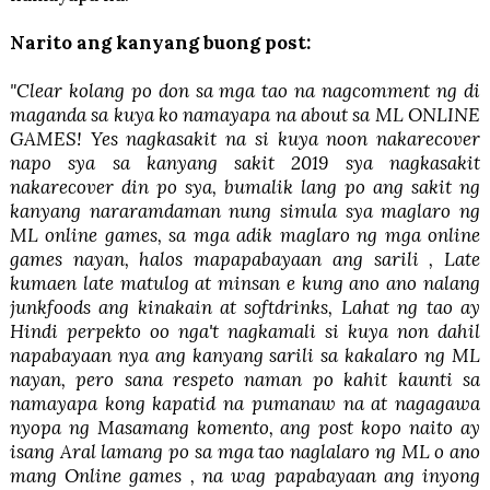
Narito ang kanyang buong post:
"Clear kolang po don sa mga tao na nagcomment ng di
maganda sa kuya ko namayapa na about sa ML ONLINE
GAMES! Yes nagkasakit na si kuya noon nakarecover
napo sya sa kanyang sakit 2019 sya nagkasakit
nakarecover din po sya, bumalik lang po ang sakit ng
kanyang nararamdaman nung simula sya maglaro ng
ML online games, sa mga adik maglaro ng mga online
games nayan, halos mapapabayaan ang sarili , Late
kumaen late matulog at minsan e kung ano ano nalang
junkfoods ang kinakain at softdrinks, Lahat ng tao ay
Hindi perpekto oo nga't nagkamali si kuya non dahil
napabayaan nya ang kanyang sarili sa kakalaro ng ML
nayan, pero sana respeto naman po kahit kaunti sa
namayapa kong kapatid na pumanaw na at nagagawa
nyopa ng Masamang komento, ang post kopo naito ay
isang Aral lamang po sa mga tao naglalaro ng ML o ano
mang Online games , na wag papabayaan ang inyong