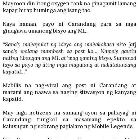
Mayroon din itong oxygen tank na ginagamit lamang
kapag hirap huminga ang isang tao.
Kaya naman, payo ni Carandang para sa mga
ginagawa umanong bisyo ang ML.
“
Sana’y makapulot ng ideya ang makakabasa nito [at]
sana’y walang mambash sa post ko… Nawa’y gawin
nating libangan ang ML at ‘wag gawing bisyo. Sumunod
tayo sa payo ng ating mga magulang at nakatatandang
kapatid…
”
Mabilis na nag-viral ang post ni Carandang at
marami ang naawa sa naging sitwasyon ng kanyang
kapatid.
May mga netizens na sumang-ayon sa pahayag ni
Carandang tungkol sa masamang epekto sa
kalusugan ng sobrang paglalaro ng Mobile Legends