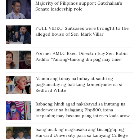
Majority of Filipinos support Gatchalian’s
Senate leadership role
FULL VIDEO: Suitcases were brought to the
alleged house of Sen. Mark Villar
Former AMLC Exec. Director kay Sen. Robin
Padilla: 'Tanong-tanong din pag may time'
Alamin ang tunay na buhay at sanhi ng
pagkamatay ng batikang komedyante na si
Redford White
Babaeng hindi agad nakabayad sa inutang na
underwear sa halagang Php800, ipina-
tarpaulin; may kasama pang interes kada araw
Isang anak ng magsasaka ang tinanggap ng
Harvard University para sa kaniyang College