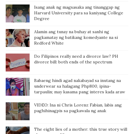
Isang anak ng magsasaka ang tinanggap ng
Harvard University para sa kaniyang College
Degree
Alamin ang tunay na buhay at sanhi ng
pagkamatay ng batikang komedyante na si
Redford White
Do Filipinos really need a divorce law? PH
divorce bill: both ends of the spectrum
Babaeng hindi agad nakabayad sa inutang na
underwear sa halagang Php800, ipina-
tarpaulin; may kasama pang interes kada araw
VIDEO: Ina ni Chris Lorenz Fabian, labis ang
paghihinagpis sa pagkawala ng anak
The eight lies of a mother: this true story will