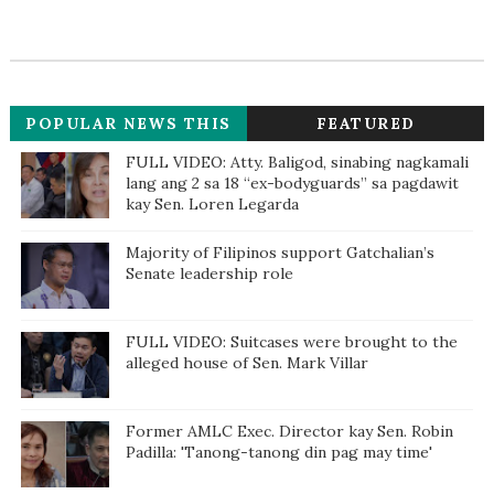
POPULAR NEWS THIS
FEATURED
WEEK
FULL VIDEO: Atty. Baligod, sinabing nagkamali
lang ang 2 sa 18 “ex-bodyguards” sa pagdawit
kay Sen. Loren Legarda
Majority of Filipinos support Gatchalian’s
Senate leadership role
FULL VIDEO: Suitcases were brought to the
alleged house of Sen. Mark Villar
Former AMLC Exec. Director kay Sen. Robin
Padilla: 'Tanong-tanong din pag may time'