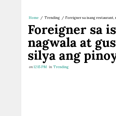
Home
/
Trending
/
Foreigner sa isang restaurant, 
Foreigner sa i
nagwala at gu
silya ang pinoy
on
12:15 PM
in
Trending