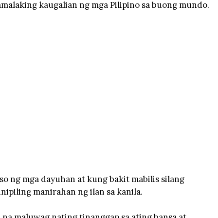
gmamalaking kaugalian ng mga Pilipino sa buong mundo.
uso ng mga dayuhan at kung bakit mabilis silang
nipiling manirahan ng ilan sa kanila.
na maluwag nating tinanggap sa ating bansa at