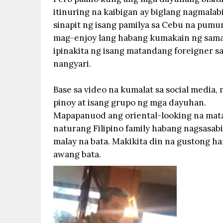
itinuring na kaibigan ay biglang nagmalab
sinapit ng isang pamilya sa Cebu na pumun
mag-enjoy lang habang kumakain ng sama-
ipinakita ng isang matandang foreigner sa
nangyari.
Base sa video na kumalat sa social media, 
pinoy at isang grupo ng mga dayuhan.
Mapapanuod ang oriental-looking na matand
naturang Filipino family habang nagsasabi
malay na bata. Makikita din na gustong h
awang bata.