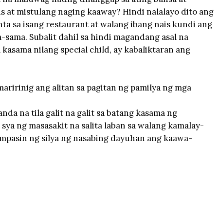
is at mistulang naging kaaway? Hindi nalalayo dito ang
ta sa isang restaurant at walang ibang nais kundi ang
sama. Subalit dahil sa hindi magandang asal na
 kasama nilang special child, ay kabaliktaran ang
maririnig ang alitan sa pagitan ng pamilya ng mga
a na tila galit na galit sa batang kasama ng
 sya ng masasakit na salita laban sa walang kamalay-
ampasin ng silya ng nasabing dayuhan ang kaawa-