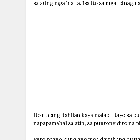
sa ating mga bisita. Isa ito sa mga ipina
Ito rin ang dahilan kaya malapit tayo sa p
napapamahal sa atin, sa puntong dito na pi
Pero paano kung ang mga dayuhang bisita 