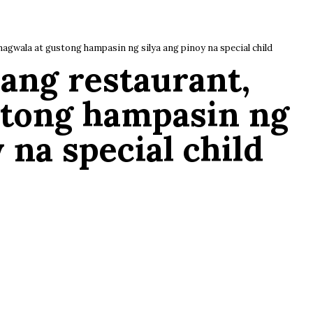
nagwala at gustong hampasin ng silya ang pinoy na special child
sang restaurant,
stong hampasin ng
 na special child