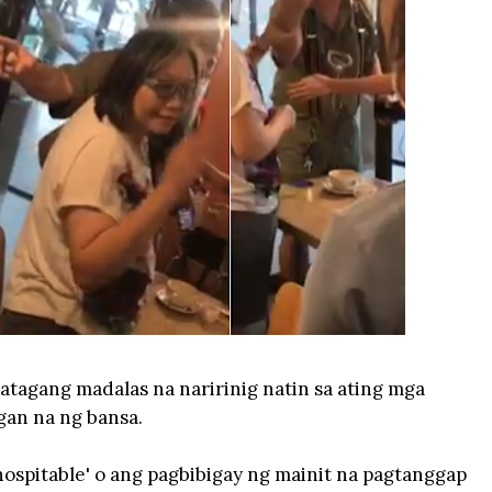
 katagang madalas na naririnig natin sa ating mga
ogan na ng bansa.
'hospitable' o ang pagbibigay ng mainit na pagtanggap