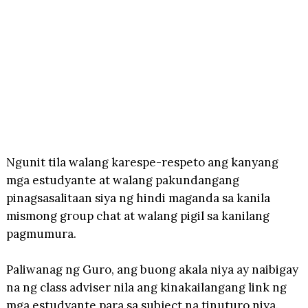
Ngunit tila walang karespe-respeto ang kanyang
mga estudyante at walang pakundangang
pinagsasalitaan siya ng hindi maganda sa kanila
mismong group chat at walang pigil sa kanilang
pagmumura.
Paliwanag ng Guro, ang buong akala niya ay naibigay
na ng class adviser nila ang kinakailangang link ng
mga estudyante para sa subject na tinuturo niya.