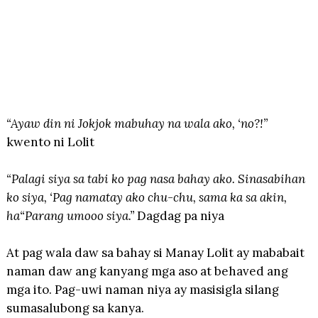
“Ayaw din ni Jokjok mabuhay na wala ako, ‘no?!”
kwento ni Lolit
“Palagi siya sa tabi ko pag nasa bahay ako. Sinasabihan
ko siya, ‘Pag namatay ako chu-chu, sama ka sa akin,
ha“Parang umooo siya.”
Dagdag pa niya
At pag wala daw sa bahay si Manay Lolit ay mababait
naman daw ang kanyang mga aso at behaved ang
mga ito. Pag-uwi naman niya ay masisigla silang
sumasalubong sa kanya.