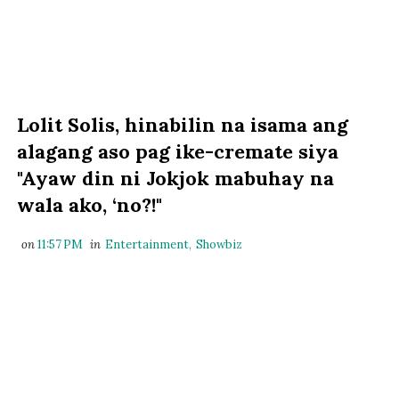
Lolit Solis, hinabilin na isama ang
alagang aso pag ike-cremate siya
"Ayaw din ni Jokjok mabuhay na
wala ako, ‘no?!"
on
11:57 PM
in
Entertainment
,
Showbiz