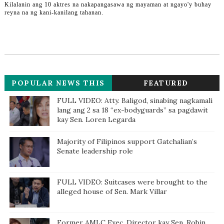
Kilalanin ang 10 aktres na nakapangasawa ng mayaman at ngayo'y buhay
reyna na ng kani-kanilang tahanan.
POPULAR NEWS THIS
FEATURED
WEEK
FULL VIDEO: Atty. Baligod, sinabing nagkamali
lang ang 2 sa 18 “ex-bodyguards” sa pagdawit
kay Sen. Loren Legarda
Majority of Filipinos support Gatchalian’s
Senate leadership role
FULL VIDEO: Suitcases were brought to the
alleged house of Sen. Mark Villar
Former AMLC Exec. Director kay Sen. Robin