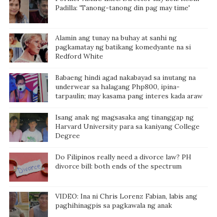
Padilla: 'Tanong-tanong din pag may time'
Alamin ang tunay na buhay at sanhi ng
pagkamatay ng batikang komedyante na si
Redford White
Babaeng hindi agad nakabayad sa inutang na
underwear sa halagang Php800, ipina-
tarpaulin; may kasama pang interes kada araw
Isang anak ng magsasaka ang tinanggap ng
Harvard University para sa kaniyang College
Degree
Do Filipinos really need a divorce law? PH
divorce bill: both ends of the spectrum
VIDEO: Ina ni Chris Lorenz Fabian, labis ang
paghihinagpis sa pagkawala ng anak