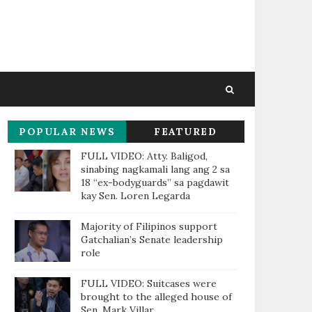
POPULAR NEWS
FEATURED
THIS WEEK
FULL VIDEO: Atty. Baligod,
sinabing nagkamali lang ang 2 sa
18 “ex-bodyguards” sa pagdawit
kay Sen. Loren Legarda
Majority of Filipinos support
Gatchalian’s Senate leadership
role
FULL VIDEO: Suitcases were
brought to the alleged house of
Sen. Mark Villar