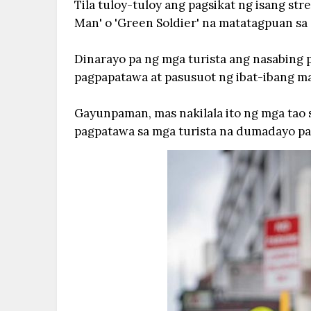
Tila tuloy-tuloy ang pagsikat ng isang st
Man' o 'Green Soldier' na matatagpuan sa C
Dinarayo pa ng mga turista ang nasabing p
pagpapatawa at pasusuot ng ibat-ibang ma
Gayunpaman, mas nakilala ito ng mga tao 
pagpatawa sa mga turista na dumadayo par