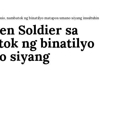
aguio, nambatok ng binatilyo matapos umano siyang insultuhin
een Soldier sa
ok ng binatilyo
o siyang