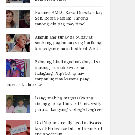
Former AMLC Exec. Director kay
Sen. Robin Padilla: 'Tanong-
tanong din pag may time'
Alamin ang tunay na buhay at
sanhi ng pagkamatay ng batikang
komedyante na si Redford White
Babaeng hindi agad nakabayad sa
inutang na underwear sa
halagang Php800, ipina-
tarpaulin; may kasama pang
interes kada araw
Isang anak ng magsasaka ang
tinanggap ng Harvard University
para sa kaniyang College Degree
Do Filipinos really need a divorce
law? PH divorce bill: both ends of
the spectrum