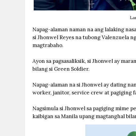
La
Napag-alaman naman na ang lalaking nasa
si Jhonwel Reyes na tubong Valenzuela ng
magtrabaho.
Ayon sa pagsasaliksik, si Jhonwel ay mar
bilang si Green Soldier.
Napag-alaman na si Jhonwel ay dating nam
worker, janitor, service crew at pagiging 
Nagsimula si Jhonwel sa pagiging mime p
kaibigan sa Manila upang magtanghal bilan