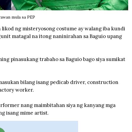
rawan mula sa PEP
 likod ng misteryosong costume ay walang iba kundi
unit matagal na itong naninirahan sa Baguio upang
aming pinasukang trabaho sa Baguio bago siya sumikat
asukan bilang isang pedicab driver, construction
factory worker.
erformer nang maimbitahan siya ng kanyang mga
g isang mime artist.