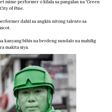
reet mime performer o kilala sa pangalan na 'Green
ity of Pine.
erformer dahil sa angkin nitong talento sa
scot.
sa kanyang bihis na berdeng sundalo na mahilig
a makita siya.