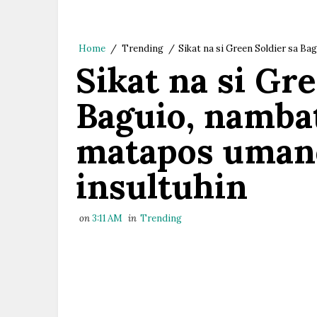
Home
/
Trending
/
Sikat na si Green Soldier sa B
Sikat na si Gr
Baguio, nambat
matapos uman
insultuhin
on
3:11 AM
in
Trending