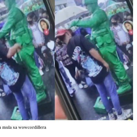
 mula sa wowcordillera