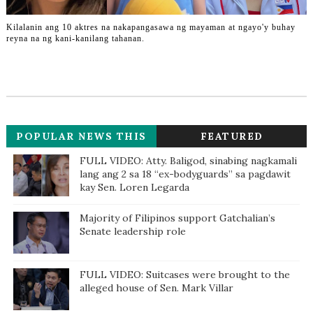
Kilalanin ang 10 aktres na nakapangasawa ng mayaman at ngayo'y buhay
reyna na ng kani-kanilang tahanan.
POPULAR NEWS THIS
FEATURED
WEEK
FULL VIDEO: Atty. Baligod, sinabing nagkamali
lang ang 2 sa 18 “ex-bodyguards” sa pagdawit
kay Sen. Loren Legarda
Majority of Filipinos support Gatchalian’s
Senate leadership role
FULL VIDEO: Suitcases were brought to the
alleged house of Sen. Mark Villar