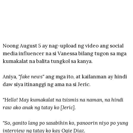
Noong August 5 ay nag-upload ng video ang social
media influencer na si Vanessa bilang tugon sa mga
kumakalat na balita tungkol sa kanya.
Aniya,
"fake news"
ang mga ito, at kailanman ay hindi
daw siya itinanggi ng ama na si Jeric.
"Hello! May kumakalat na tsismis na naman, na hindi
raw ako anak ng tatay ko [Jeric].
"So, ganito lang po sasabihin ko, panoorin niyo po yung
interview ng tatay ko kay Ogie Diaz.