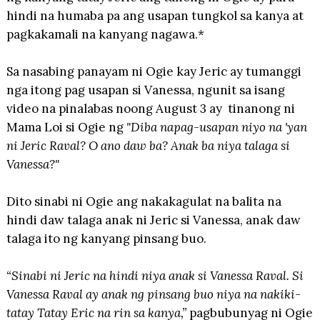
hindi na humaba pa ang usapan tungkol sa kanya at
pagkakamali na kanyang nagawa.*
Sa nasabing panayam ni Ogie kay Jeric ay tumanggi
nga itong pag usapan si Vanessa, ngunit sa isang
video na pinalabas noong August 3 ay
tinanong ni
Mama Loi si Ogie ng
"Diba napag-usapan niyo na 'yan
ni Jeric Raval? O ano daw ba? Anak ba niya talaga si
Vanessa?"
Dito sinabi ni Ogie ang nakakagulat na balita na
hindi daw talaga anak ni Jeric si Vanessa, anak daw
talaga ito ng kanyang pinsang buo.
“Sinabi ni Jeric na hindi niya anak si Vanessa Raval. Si
Vanessa Raval ay anak ng pinsang buo niya na nakiki-
tatay Tatay Eric na rin sa kanya,”
pagbubunyag ni Ogie