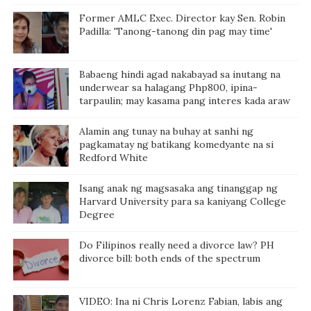
Former AMLC Exec. Director kay Sen. Robin
Padilla: 'Tanong-tanong din pag may time'
Babaeng hindi agad nakabayad sa inutang na
underwear sa halagang Php800, ipina-
tarpaulin; may kasama pang interes kada araw
Alamin ang tunay na buhay at sanhi ng
pagkamatay ng batikang komedyante na si
Redford White
Isang anak ng magsasaka ang tinanggap ng
Harvard University para sa kaniyang College
Degree
Do Filipinos really need a divorce law? PH
divorce bill: both ends of the spectrum
VIDEO: Ina ni Chris Lorenz Fabian, labis ang