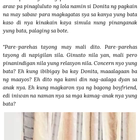
araw pa pinagluluto ng lola namin si Donita ng pagkain
na may sabaw para magkagatas sya sa kanya yung bata
kaso di nya kinakain kaya simula nung pinanganak
yung bata, palaging sa bote.
"Pare-parehas tayong may mali dito. Pare-parehas
tayong di napigilan sila. Ginusto nila yan, mali pero
pinanindigan nila yung relasyon nila. Concern nyo yung
bata? Eh kung ibibigay ba kay Donita, maaalagaan ba
ng maayos? Eh dito nga kami din nag-aalaga dyan sa
anak nya. Eh kung magkaron sya ng bagong boyfriend,
edi iniwan na naman nya sa mga kamag-anak nya yung
bata?