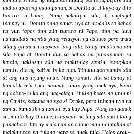
mahanapan ng mauupahan, si Donita at si kuya ay dito
tumira sa bahay. Nung nakalipat sila, di nagtagal
inaway ni Donita yung nanay nya at pinaalis sa bahay
na yun tapos dun sila tumira ni Papa, dun pa lang
nahahalata na nila yung relasyon ng dalawa pero wala
silang ginawa, hinayaan lang nila. Nung umalis na din
sila Papa at Donita dun sa bahay na pinaupahan sa
kanila, nakiusap sila na makituloy samin, kinupkop
namin sila ng kalive-in ko nun. Tinulungan namin sila
at ang una nyang anak. Nung umalis sila sa bahay at
bumalik kela Lolo, naiwan samin yung anak nya, kami
ng kalive-in ko ang nag-alaga. Huling beses na umuwi
ng Cavite, kasama na nya si Drake, pero iniwan nya na
dun at bumalik na naman sya kay Papa. Nung nanganak
si Donita kay Dianne, hinayaan na lang sila dahil kung
papaalisin dito ay wala naman silang mapupuntahan at
malalapitan ng tulong para sa anak nila. Halos araw-