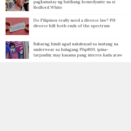
pagkamatay ng batikang komedyante na si
Redford White
Do Filipinos really need a divorce law? PH
divorce bill: both ends of the spectrum
Babaeng hindi agad nakabayad sa inutang na
underwear sa halagang Php800, ipina-
tarpaulin; may kasama pang interes kada araw
VIDEO: Ina ni Chris Lorenz Fabian, labis ang
paghihinagpis sa pagkawala ng anak
The eight lies of a mother: this true story will
change your life