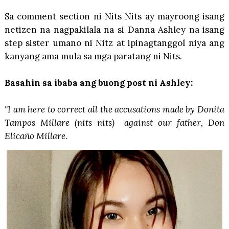
Sa comment section ni Nits Nits ay mayroong isang
netizen na nagpakilala na si Danna Ashley na isang
step sister umano ni Nitz at ipinagtanggol niya ang
kanyang ama mula sa mga paratang ni Nits.
Basahin sa ibaba ang buong post ni Ashley:
"I am here to correct all the accusations made by Donita
Tampos Millare (nits nits) against our father, Don
Elicaño Millare.