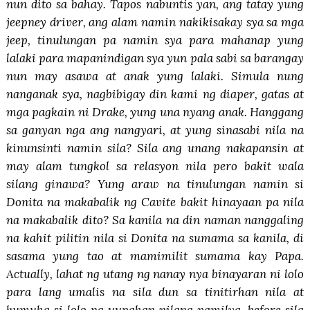
nun dito sa bahay. Tapos nabuntis yan, ang tatay yung
jeepney driver, ang alam namin nakikisakay sya sa mga
jeep, tinulungan pa namin sya para mahanap yung
lalaki para mapanindigan sya yun pala sabi sa barangay
nun may asawa at anak yung lalaki. Simula nung
nanganak sya, nagbibigay din kami ng diaper, gatas at
mga pagkain ni Drake, yung una nyang anak. Hanggang
sa ganyan nga ang nangyari, at yung sinasabi nila na
kinunsinti namin sila? Sila ang unang nakapansin at
may alam tungkol sa relasyon nila pero bakit wala
silang ginawa? Yung araw na tinulungan namin si
Donita na makabalik ng Cavite bakit hinayaan pa nila
na makabalik dito? Sa kanila na din naman nanggaling
na kahit pilitin nila si Donita na sumama sa kanila, di
sasama yung tao at mamimilit sumama kay Papa.
Actually, lahat ng utang ng nanay nya binayaran ni lolo
para lang umalis na sila dun sa tinitirhan nila at
kumuha si lolo ng uupahan nilang pamilya, before sila