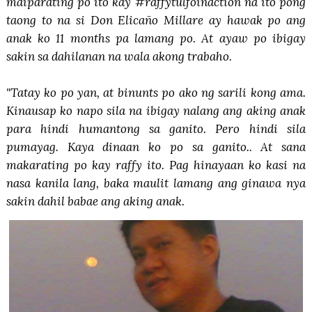
maiparating po ito kay #raffytulfoinaction na ito pong
taong to na si Don Elicaño Millare ay hawak po ang
anak ko 11 months pa lamang po. At ayaw po ibigay
sakin sa dahilanan na wala akong trabaho.
"Tatay ko po yan, at binunts po ako ng sarili kong ama.
Kinausap ko napo sila na ibigay nalang ang aking anak
para hindi humantong sa ganito. Pero hindi sila
pumayag. Kaya dinaan ko po sa ganito.. At sana
makarating po kay raffy ito. Pag hinayaan ko kasi na
nasa kanila lang, baka maulit lamang ang ginawa nya
sakin dahil babae ang aking anak.