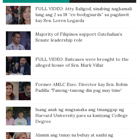
WEEK
FULL VIDEO: Atty. Baligod, sinabing nagkamali
lang ang 2 sa 18 “ex-bodyguards” sa pagdawit
kay Sen. Loren Legarda
Majority of Filipinos support Gatchalian’s
Senate leadership role
FULL VIDEO: Suitcases were brought to the
alleged house of Sen. Mark Villar
Former AMLC Exec. Director kay Sen. Robin
Padilla: 'Tanong-tanong din pag may time'
Isang anak ng magsasaka ang tinanggap ng
Harvard University para sa kaniyang College
Degree
Alamin ang tunay na buhay at sanhi ng