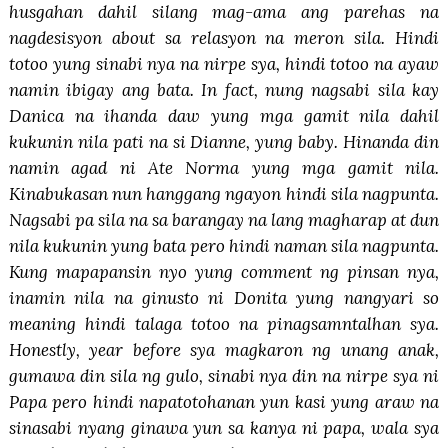
husgahan dahil silang mag-ama ang parehas na
nagdesisyon about sa relasyon na meron sila. Hindi
totoo yung sinabi nya na nirpe sya, hindi totoo na ayaw
namin ibigay ang bata. In fact, nung nagsabi sila kay
Danica na ihanda daw yung mga gamit nila dahil
kukunin nila pati na si Dianne, yung baby. Hinanda din
namin agad ni Ate Norma yung mga gamit nila.
Kinabukasan nun hanggang ngayon hindi sila nagpunta.
Nagsabi pa sila na sa barangay na lang magharap at dun
nila kukunin yung bata pero hindi naman sila nagpunta.
Kung mapapansin nyo yung comment ng pinsan nya,
inamin nila na ginusto ni Donita yung nangyari so
meaning hindi talaga totoo na pinagsamntalhan sya.
Honestly, year before sya magkaron ng unang anak,
gumawa din sila ng gulo, sinabi nya din na nirpe sya ni
Papa pero hindi napatotohanan yun kasi yung araw na
sinasabi nyang ginawa yun sa kanya ni papa, wala sya