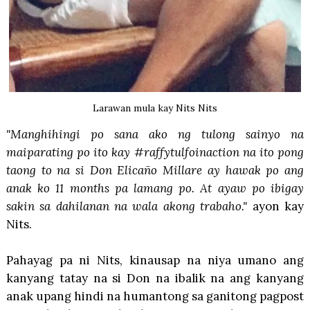
Larawan mula kay Nits Nits
"Manghihingi po sana ako ng tulong sainyo na
maiparating po ito kay #raffytulfoinaction na ito pong
taong to na si Don Elicaño Millare ay hawak po ang
anak ko 11 months pa lamang po. At ayaw po ibigay
sakin sa dahilanan na wala akong trabaho."
ayon kay
Nits.
Pahayag pa ni Nits, kinausap na niya umano ang
kanyang tatay na si Don na ibalik na ang kanyang
anak upang hindi na humantong sa ganitong pagpost