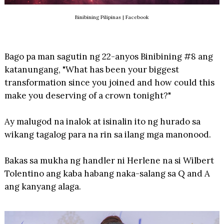
Binibining Pilipinas | Facebook
Bago pa man sagutin ng 22-anyos Binibining #8 ang
katanungang, "What has been your biggest
transformation since you joined and how could this
make you deserving of a crown tonight?"
Ay malugod na inalok at isinalin ito ng hurado sa
wikang tagalog para na rin sa ilang mga manonood.
Bakas sa mukha ng handler ni Herlene na si Wilbert
Tolentino ang kaba habang naka-salang sa Q and A
ang kanyang alaga.