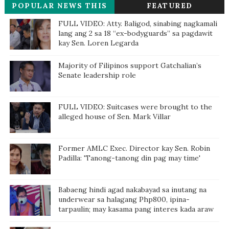
POPULAR NEWS THIS
FEATURED
WEEK
FULL VIDEO: Atty. Baligod, sinabing nagkamali
lang ang 2 sa 18 “ex-bodyguards” sa pagdawit
kay Sen. Loren Legarda
Majority of Filipinos support Gatchalian’s
Senate leadership role
FULL VIDEO: Suitcases were brought to the
alleged house of Sen. Mark Villar
Former AMLC Exec. Director kay Sen. Robin
Padilla: 'Tanong-tanong din pag may time'
Babaeng hindi agad nakabayad sa inutang na
underwear sa halagang Php800, ipina-
tarpaulin; may kasama pang interes kada araw