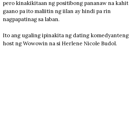
pero kinakikitaan ng positibong pananaw na kahit
gaano pa ito maliitin ng iilan ay hindi pa rin
nagpapatinag sa laban.
Ito ang ugaling ipinakita ng dating komedyanteng
host ng Wowowin na si Herlene Nicole Budol.