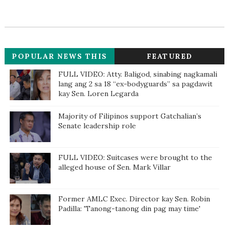
POPULAR NEWS THIS
FEATURED
WEEK
FULL VIDEO: Atty. Baligod, sinabing nagkamali
lang ang 2 sa 18 “ex-bodyguards” sa pagdawit
kay Sen. Loren Legarda
Majority of Filipinos support Gatchalian’s
Senate leadership role
FULL VIDEO: Suitcases were brought to the
alleged house of Sen. Mark Villar
Former AMLC Exec. Director kay Sen. Robin
Padilla: 'Tanong-tanong din pag may time'