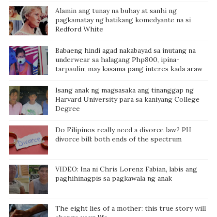
Alamin ang tunay na buhay at sanhi ng
pagkamatay ng batikang komedyante na si
Redford White
Babaeng hindi agad nakabayad sa inutang na
underwear sa halagang Php800, ipina-
tarpaulin; may kasama pang interes kada araw
Isang anak ng magsasaka ang tinanggap ng
Harvard University para sa kaniyang College
Degree
Do Filipinos really need a divorce law? PH
divorce bill: both ends of the spectrum
VIDEO: Ina ni Chris Lorenz Fabian, labis ang
paghihinagpis sa pagkawala ng anak
The eight lies of a mother: this true story will