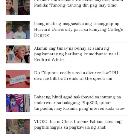
Padilla: 'Tanong-tanong din pag may time'
Isang anak ng magsasaka ang tinanggap ng
Harvard University para sa kaniyang College
Degree
Alamin ang tunay na buhay at sanhi ng
pagkamatay ng batikang komedyante na si
Redford White
Do Filipinos really need a divorce law? PH
divorce bill: both ends of the spectrum
Babaeng hindi agad nakabayad sa inutang na
underwear sa halagang Php800, ipina-
tarpaulin; may kasama pang interes kada araw
VIDEO: Ina ni Chris Lorenz Fabian, labis ang
paghihinagpis sa pagkawala ng anak