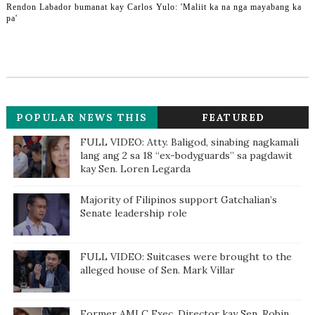
Rendon Labador bumanat kay Carlos Yulo: 'Maliit ka na nga mayabang ka
pa'
POPULAR NEWS THIS
FEATURED
WEEK
FULL VIDEO: Atty. Baligod, sinabing nagkamali
lang ang 2 sa 18 “ex-bodyguards” sa pagdawit
kay Sen. Loren Legarda
Majority of Filipinos support Gatchalian’s
Senate leadership role
FULL VIDEO: Suitcases were brought to the
alleged house of Sen. Mark Villar
Former AMLC Exec. Director kay Sen. Robin