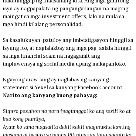
nakatanggap ng inaasahang kita. Ang mga ganitong
isyu ay nagpapakita ng pangangailangan na maging
maingat sa mga investment offers, lalo na mula sa
mga hindi kilalang personalidad.
Sa kasalukuyan, patuloy ang imbestigasyon hinggil sa
isyung ito, at naglalakbay ang mga pag-aalala hinggil
sa mga financial scam na nagagamit ang
impluwensya ng social media upang makapanloko.
Ngayong araw lang ay naglabas ng kanyang
statement si Yexel sa kanyang Facebook account.
Narito ang kanyang buong pahayag:
Siguro panahon na para ipagtanggol ko ang sarili ko at
buo kong pamilya,
Ayaw ko sana magsalita dahil kahit magmukha kaming
masama at basura sa buong Pilipinas ay tatanggapin ko