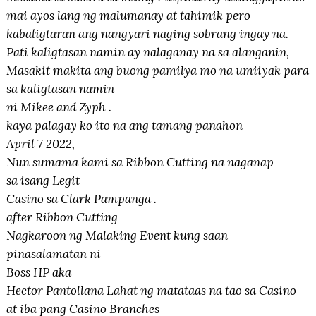
mai ayos lang ng malumanay at tahimik pero
kabaligtaran ang nangyari naging sobrang ingay na.
Pati kaligtasan namin ay nalaganay na sa alanganin,
Masakit makita ang buong pamilya mo na umiiyak para
sa kaligtasan namin
ni Mikee and Zyph .
kaya palagay ko ito na ang tamang panahon
April 7 2022,
Nun sumama kami sa Ribbon Cutting na naganap
sa isang Legit
Casino sa Clark Pampanga .
after Ribbon Cutting
Nagkaroon ng Malaking Event kung saan
pinasalamatan ni
Boss HP aka
Hector Pantollana Lahat ng matataas na tao sa Casino
at iba pang Casino Branches