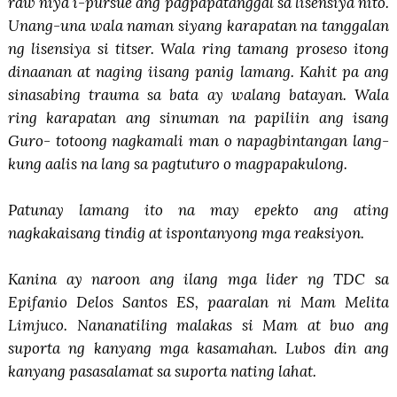
raw niya i-pursue ang pagpapatanggal sa lisensiya nito.
Unang-una wala naman siyang karapatan na tanggalan
ng lisensiya si titser. Wala ring tamang proseso itong
dinaanan at naging iisang panig lamang. Kahit pa ang
sinasabing trauma sa bata ay walang batayan. Wala
ring karapatan ang sinuman na papiliin ang isang
Guro- totoong nagkamali man o napagbintangan lang-
kung aalis na lang sa pagtuturo o magpapakulong.
Patunay lamang ito na may epekto ang ating
nagkakaisang tindig at ispontanyong mga reaksiyon.
Kanina ay naroon ang ilang mga lider ng TDC sa
Epifanio Delos Santos ES, paaralan ni Mam Melita
Limjuco. Nananatiling malakas si Mam at buo ang
suporta ng kanyang mga kasamahan. Lubos din ang
kanyang pasasalamat sa suporta nating lahat.