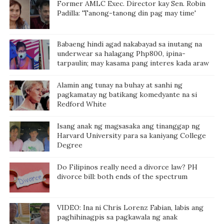
Former AMLC Exec. Director kay Sen. Robin
Padilla: 'Tanong-tanong din pag may time'
Babaeng hindi agad nakabayad sa inutang na
underwear sa halagang Php800, ipina-
tarpaulin; may kasama pang interes kada araw
Alamin ang tunay na buhay at sanhi ng
pagkamatay ng batikang komedyante na si
Redford White
Isang anak ng magsasaka ang tinanggap ng
Harvard University para sa kaniyang College
Degree
Do Filipinos really need a divorce law? PH
divorce bill: both ends of the spectrum
VIDEO: Ina ni Chris Lorenz Fabian, labis ang
paghihinagpis sa pagkawala ng anak