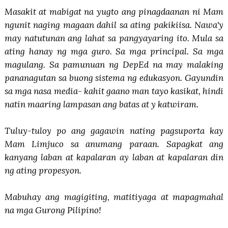
Masakit at mabigat na yugto ang pinagdaanan ni Mam
ngunit naging magaan dahil sa ating pakikiisa. Nawa'y
may natutunan ang lahat sa pangyayaring ito. Mula sa
ating hanay ng mga guro. Sa mga principal. Sa mga
magulang. Sa pamunuan ng DepEd na may malaking
pananagutan sa buong sistema ng edukasyon. Gayundin
sa mga nasa media- kahit gaano man tayo kasikat, hindi
natin maaring lampasan ang batas at y katwiram.
Tuluy-tuloy po ang gagawin nating pagsuporta kay
Mam Limjuco sa anumang paraan. Sapagkat ang
kanyang laban at kapalaran ay laban at kapalaran din
ng ating propesyon.
Mabuhay ang magigiting, matitiyaga at mapagmahal
na mga Gurong Pilipino!