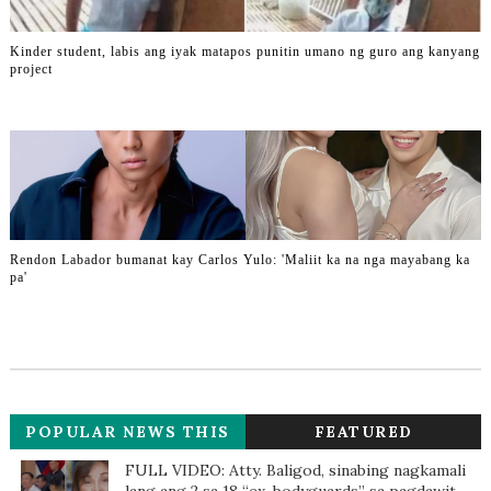
Kinder student, labis ang iyak matapos punitin umano ng guro ang kanyang
project
Rendon Labador bumanat kay Carlos Yulo: 'Maliit ka na nga mayabang ka
pa'
POPULAR NEWS THIS
FEATURED
WEEK
FULL VIDEO: Atty. Baligod, sinabing nagkamali
lang ang 2 sa 18 “ex-bodyguards” sa pagdawit