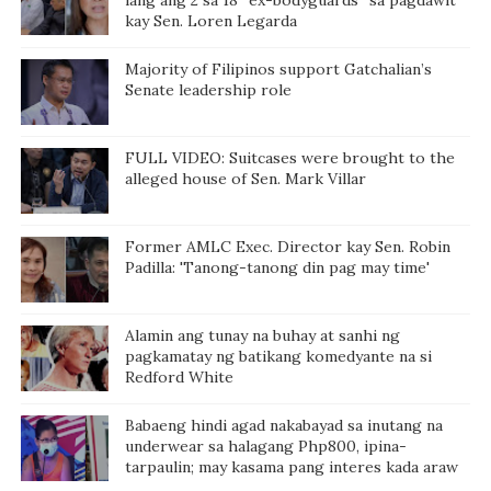
kay Sen. Loren Legarda
Majority of Filipinos support Gatchalian’s
Senate leadership role
FULL VIDEO: Suitcases were brought to the
alleged house of Sen. Mark Villar
Former AMLC Exec. Director kay Sen. Robin
Padilla: 'Tanong-tanong din pag may time'
Alamin ang tunay na buhay at sanhi ng
pagkamatay ng batikang komedyante na si
Redford White
Babaeng hindi agad nakabayad sa inutang na
underwear sa halagang Php800, ipina-
tarpaulin; may kasama pang interes kada araw