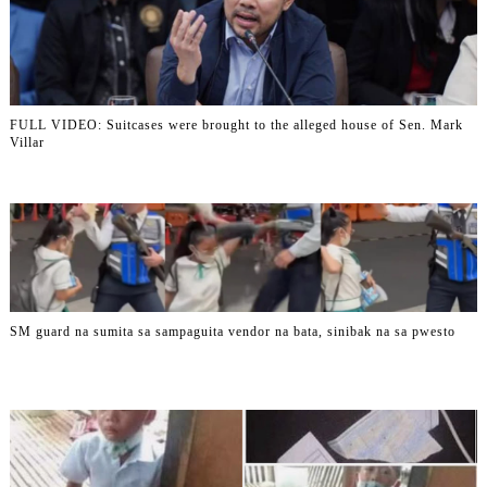
FULL VIDEO: Suitcases were brought to the alleged house of Sen. Mark
Villar
SM guard na sumita sa sampaguita vendor na bata, sinibak na sa pwesto